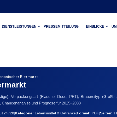
DIENSTLEISTUNGEN
PRESSEMITTEILUNG
EINBLICKE
UM
hanischer Biermarkt
ermarkt
stige); Verpackungsart (Flasche, Dose, PET); Brauereityp (Großbraue
k, Chancenanalyse und Prognose für 2025–2033
0124728
|
Kategorie:
Lebensmittel & Getränke
|
Format:
PDF
|
Seiten:
1