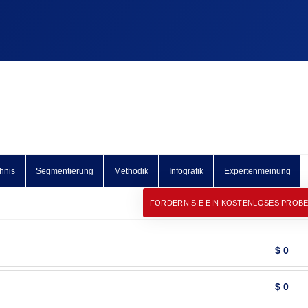
hnis
Segmentierung
Methodik
Infografik
Expertenmeinung
FORDERN SIE EIN KOSTENLOSES PROB
$ 0
$ 0