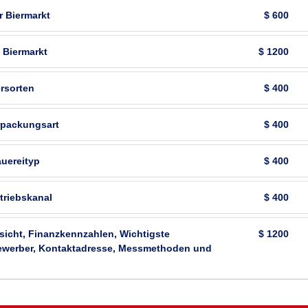
 Biermarkt
$ 600
 Biermarkt
$ 1200
rsorten
$ 400
rpackungsart
$ 400
uereityp
$ 400
triebskanal
$ 400
icht, Finanzkennzahlen, Wichtigste
$ 1200
tbewerber, Kontaktadresse, Messmethoden und