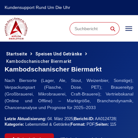
Kundensupport Rund Um Die Uhr
⚲
Startseite
Speisen Und Getränke
Kambodschanischer Biermarkt
Kambodschanischer Biermarkt
Nach Biersorte (Lager, Ale, Stout, Weizenbier, Sonstige);
Verpackungsart (Flasche, Dose, PET); Brauereityp
(Großbrauerei, Mikrobrauerei, Craft-Brauerei); Vertriebskanal
(Online und Offline) – Marktgröße, Branchendynamik,
Chancenanalyse und Prognose für 2025–2033
Letzte Aktualisierung:
04. März 2025
|
Bericht-ID:
AA0124728
|
Kategorie:
Lebensmittel & Getränke
|
Format:
PDF
|
Seiten:
115