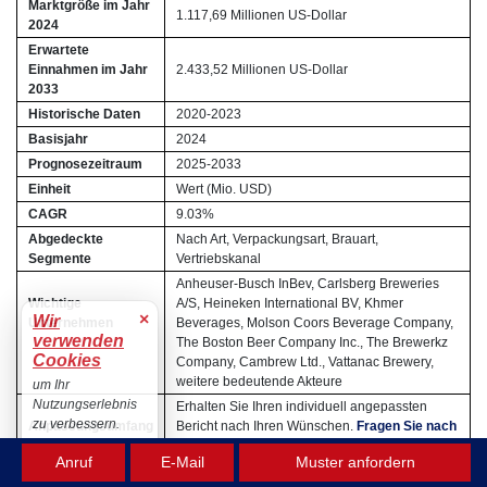
Marktgröße im Jahr
1.117,69 Millionen US-Dollar
2024
Erwartete
Einnahmen im Jahr
2.433,52 Millionen US-Dollar
2033
Historische Daten
2020-2023
Basisjahr
2024
Prognosezeitraum
2025-2033
Einheit
Wert (Mio. USD)
CAGR
9.03%
Abgedeckte
Nach Art, Verpackungsart, Brauart,
Segmente
Vertriebskanal
Anheuser-Busch InBev, Carlsberg Breweries
Wichtige
A/S, Heineken International BV, Khmer
×
Wir
Unternehmen
Beverages, Molson Coors Beverage Company,
verwenden
The Boston Beer Company Inc., The Brewerkz
Cookies
Company, Cambrew Ltd., Vattanac Brewery,
weitere bedeutende Akteure
um Ihr
Nutzungserlebnis
Erhalten Sie Ihren individuell angepassten
zu verbessern.
Anpassungsumfang
Bericht nach Ihren Wünschen.
Fragen Sie nach
individuellen Anpassungen.
Akzeptieren
Anruf
E-Mail
Muster anfordern