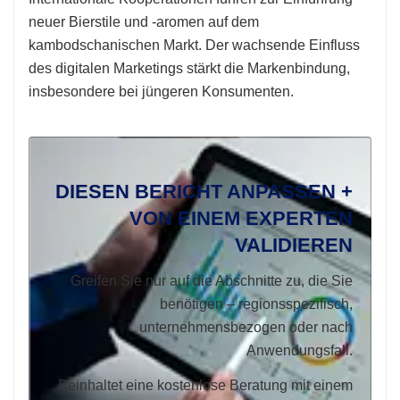
neuer Bierstile und -aromen auf dem
kambodschanischen Markt. Der wachsende Einfluss
des digitalen Marketings stärkt die Markenbindung,
insbesondere bei jüngeren Konsumenten.
DIESEN BERICHT ANPASSEN +
VON EINEM EXPERTEN
VALIDIEREN
Greifen Sie nur auf die Abschnitte zu, die Sie
benötigen – regionsspezifisch,
unternehmensbezogen oder nach
Anwendungsfall.
Beinhaltet eine kostenlose Beratung mit einem