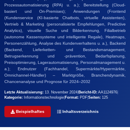
Prozessautomatisierung (RPA) u. a.); Bereitstellung (Cloud-
basiert und On-Premises); Anwendungen (Frontend
(Kundenservice (KI-basierte Chatbots, virtuelle Assistenten),
Vertrieb & Marketing (personalisierte Empfehlungen, Predictive
Analytics), visuelle Suche und Bilderkennung, Filialbetrieb
(autonome Kassensysteme und intelligente Regale), Heatmaps,
Personenzählung, Analyse des Kundenverhaltens u. a.), Backend
(Backend, Lieferketten- und Bestandsmanagement,
Betrugserkennung und -prävention, Bedarfsplanung,
Preisoptimierung, Lagerautomatisierung, Personalmanagement u.
a.); Endnutzer (Fachhandel, Supermärkte/Hypermärkte,
Omnichannel-Händler) – Marktgröße, Branchendynamik,
Chancenanalyse und Prognose für 2024–2032
Letzte Aktualisierung:
13. November 2024
|
Bericht-ID:
AA1124976
|
Kategorie:
Informationstechnologie
|
Format:
PDF
|
Seiten:
125
Beispielhaftes
Inhaltsverzeichnis