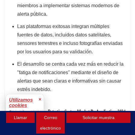
miembros a implementar sistemas modernos de
alerta pública.
Las plataformas exitosas integran múltiples
fuentes de datos, incluidos datos satelitales,
sensores terrestres e incluso fotografías enviadas
por los usuarios para su validación.
El desarrollo se centra cada vez más en reducir la
"fatiga de notificaciones" mediante el diseño de
alertas que sean claras e informativas sin causar
estrés indebido.
×
Utilizamos
cookies
Para mejorar tu
Llamar
Correo
Solicitar muestra
experiencia.
Aceptar
electrónico