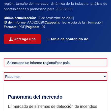
región: tamaño del mercado, dinámica de la industria, análisis de
oportunidades y pronóstico para 2025-2033
Última actualización:
12 de noviembre de 2025
|
ID del informe:
AA0923620
|
Categoría:
Tecnología de la información
|
Formato:
PDF
|
Páginas:
197
Obtenga una
tabla de contenido de
Panorama del mercado
El mercado de sistemas de detección de incendios