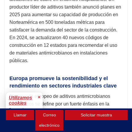
productor líder de aditivos también anunció planes en
2025 para aumentar su capacidad de producción en
Norteamérica en 500 toneladas métricas para
satisfacer la demanda del sector de la construcción.
En 2024, se actualizaron 40 nuevos códigos de
construcción en 12 estados para recomendar el uso
de materiales antimicrobianos en instalaciones
públicas.
Europa promueve la sostenibilidad y el
rendimiento en sectores industriales clave
El mercado europeo de aditivos antimicrobianos
×
Utilizamos
cookies
inorgánicos se define por un fuerte énfasis en la
Para mejorar tu
sostenibilidad y el cumplimiento de estrictas
Llamar
Correo
Solicitar muestra
experiencia.
regulaciones como el Reglamento de Productos
Aceptar
electrónico
Biocidas (BPR). En 2024, el BPR añadió nueve