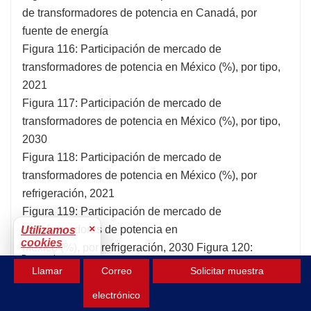
de transformadores de potencia en Canadá, por
fuente de energía
Figura 116: Participación de mercado de
transformadores de potencia en México (%), por tipo,
2021
Figura 117: Participación de mercado de
transformadores de potencia en México (%), por tipo,
2030
Figura 118: Participación de mercado de
transformadores de potencia en México (%), por
refrigeración, 2021
Figura 119: Participación de mercado de
×
transformadores de potencia en
Utilizamos
cookies
México (%), por refrigeración, 2030 Figura 120:
Para mejorar tu
Participación de mercado de transformadores de
Llamar
Correo
Solicitar muestra
experiencia.
potencia en México (%), por aislamiento, 2021
Aceptar
electrónico
Figura 121: Participación de mercado de