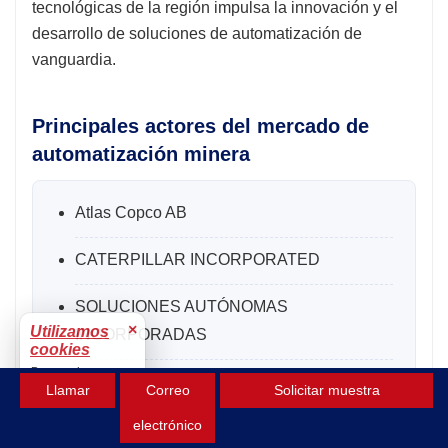
tecnológicas de la región impulsa la innovación y el
desarrollo de soluciones de automatización de
vanguardia.
Principales actores del mercado de
automatización minera
Atlas Copco AB
CATERPILLAR INCORPORATED
SOLUCIONES AUTÓNOMAS
×
Utilizamos
INCORPORADAS
cookies
Para mejorar tu
HEXAGON AB, LIMITADA
Llamar
Correo
Solicitar muestra
experiencia.
Aceptar
electrónico
KOMATSU LIMITADA