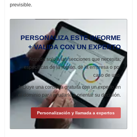
previsible.
PERSONALIZA ESTE INFORME
+ VALIDA CON UN EXPERTO
Acceda solo a las secciones que necesita:
específicas de la región, de la empresa o por
caso de uso.
Incluye una consulta gratuita con un experto en
el dominio para ayudarle a orientar su decisión.
Personalización y llamada a expertos