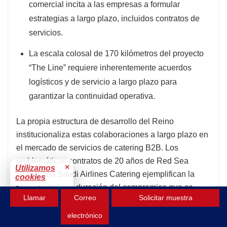
comercial incita a las empresas a formular
estrategias a largo plazo, incluidos contratos de
servicios.
La escala colosal de 170 kilómetros del proyecto
“The Line” requiere inherentemente acuerdos
logísticos y de servicio a largo plazo para
garantizar la continuidad operativa.
La propia estructura de desarrollo del Reino
institucionaliza estas colaboraciones a largo plazo en
el mercado de servicios de catering B2B. Los
emblemáticos contratos de 20 años de Red Sea
×
Utilizamos
Global con Saudi Airlines Catering ejemplifican la
cookies
profundidad y la duración del compromiso que se
Para mejorar tu
Llamar
Correo
Solicitar muestra
experiencia.
busca para estos proyectos nacionales. Esta
Aceptar
perspectiva a largo plazo se ve respaldada por el
electrónico
desarrollo previsto de más de 70 nuevos hoteles de