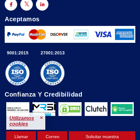
Aceptamos
9001:2015
27001:2013
Confianza Y Credibilidad
×
Utilizamos
cookies
Para mejorar tu
Llamar
Correo
Solicitar muestra
experiencia.
© 2025 Astute Analytica Todos los derechos reservados