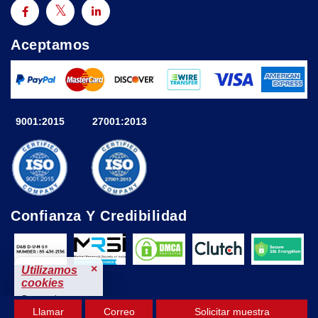
Aceptamos
9001:2015
27001:2013
Confianza Y Credibilidad
×
Utilizamos
cookies
Para mejorar tu
Llamar
Correo
Solicitar muestra
experiencia.
© 2025 Astute Analytica Todos los derechos reservados