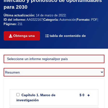
mercado y pronóstico de oportunidades
para 2030
Última actualización:
14 de marzo de 2022
|
ID del informe:
AA0322167
|
Categoría:
Automoción
|
Formato:
PDF
|
Páginas:
211
Obtenga una
tabla de contenido de
Capítulo 1. Marco de
$ 0
investigación