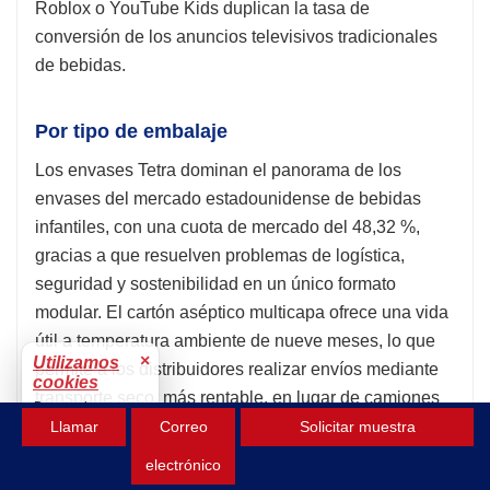
Roblox o YouTube Kids duplican la tasa de
conversión de los anuncios televisivos tradicionales
de bebidas.
Por tipo de embalaje
Los envases Tetra dominan el panorama de los
envases del mercado estadounidense de bebidas
infantiles, con una cuota de mercado del 48,32 %,
gracias a que resuelven problemas de logística,
seguridad y sostenibilidad en un único formato
modular. El cartón aséptico multicapa ofrece una vida
útil a temperatura ambiente de nueve meses, lo que
×
Utilizamos
permite a los distribuidores realizar envíos mediante
cookies
transporte seco, más rentable, en lugar de camiones
Para mejorar tu
refrigerados, lo que supone un ahorro de
Llamar
Correo
Solicitar muestra
experiencia.
aproximadamente 0,07 dólares por unidad, según el
Aceptar
electrónico
Informe de Economía de Línea de 2024 de PMMI. Los