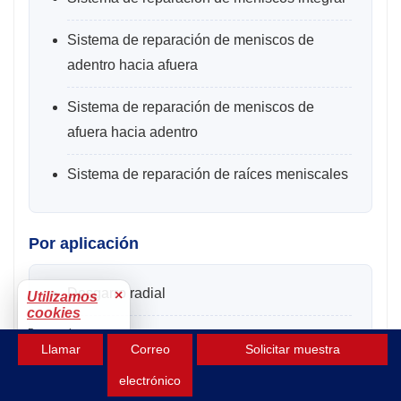
Sistema de reparación de meniscos de
adentro hacia afuera
Sistema de reparación de meniscos de
afuera hacia adentro
Sistema de reparación de raíces meniscales
Por aplicación
Desgarro radial
×
Utilizamos
cookies
Para mejorar tu
Desgarro horizontal
Llamar
Correo
Solicitar muestra
experiencia.
Aceptar
Desgarro de solapa
electrónico