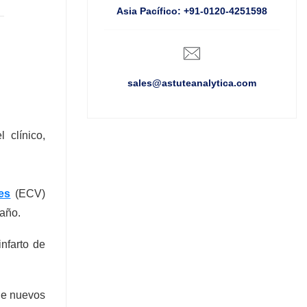
Asia Pacífico: +91-0120-4251598
sales@astuteanalytica.com
 clínico,
es
(ECV)
 año.
nfarto de
de nuevos