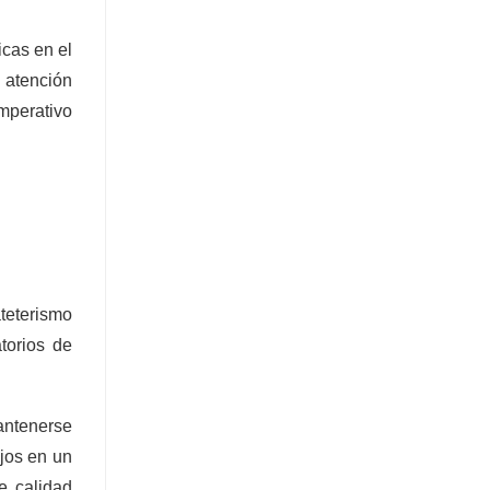
cas en el
a atención
mperativo
ateterismo
torios de
antenerse
jos en un
e calidad