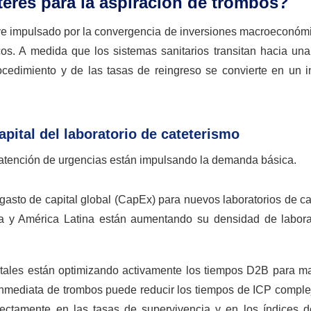
teres para la aspiración de trombos?
 ve impulsado por la convergencia de inversiones macroeconómi
icos. A medida que los sistemas sanitarios transitan hacia un
ocedimiento y de las tasas de reingreso se convierte en un i
pital del laboratorio de cateterismo
 atención de urgencias están impulsando la demanda básica.
gasto de capital global (CapEx) para nuevos laboratorios de c
a y América Latina están aumentando su densidad de labora
tales están optimizando activamente los tiempos D2B para m
 inmediata de trombos puede reducir los tiempos de ICP comple
irectamente en las tasas de supervivencia y en los índices d