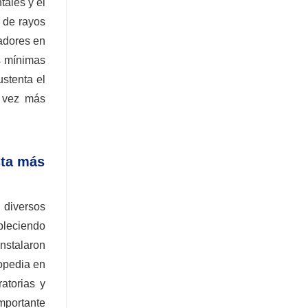
ales y el
s de rayos
gadores en
s mínimas
ustenta el
a vez más
sta más
 diversos
bleciendo
nstalaron
topedia en
atorias y
mportante