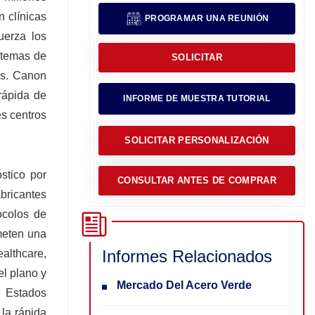
 clínicas
PROGRAMAR UNA REUNIÓN
uerza los
stemas de
SOLICITAR
os. Canon
rápida de
INFORME DE MUESTRA TUTORIAL
s centros
SOLICITAR PERSONALIZACIÓN
stico por
CONSULTAR ANTES DE COMPRAR
abricantes
ocolos de
meten una
Informes Relacionados
althcare,
l plano y
Mercado Del Acero Verde
n Estados
 la rápida