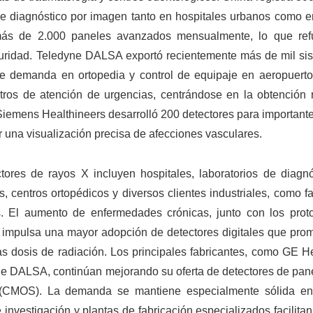
de diagnóstico por imagen tanto en hospitales urbanos como en
más de 2.000 paneles avanzados mensualmente, lo que ref
guridad. Teledyne DALSA exportó recientemente más de mil si
nte demanda en ortopedia y control de equipaje en aeropuert
tros de atención de urgencias, centrándose en la obtención 
iemens Healthineers desarrolló 200 detectores para importante
ar una visualización precisa de afecciones vasculares.
tores de rayos X incluyen hospitales, laboratorios de diagnó
, centros ortopédicos y diversos clientes industriales, como f
s. El aumento de enfermedades crónicas, junto con los prot
d, impulsa una mayor adopción de detectores digitales que pro
s dosis de radiación. Los principales fabricantes, como GE He
ne DALSA, continúan mejorando su oferta de detectores de pane
 (CMOS). La demanda se mantiene especialmente sólida e
nvestigación y plantas de fabricación especializados facilitan