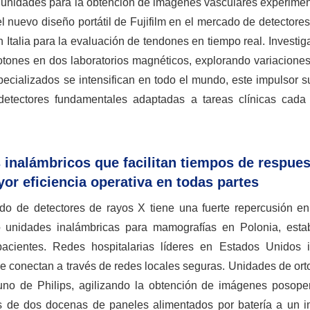
unidades para la obtención de imágenes vasculares experiment
 nuevo diseño portátil de Fujifilm en el mercado de detectore
 Italia para la evaluación de tendones en tiempo real. Investi
tones en dos laboratorios magnéticos, explorando variacione
ecializados se intensifican en todo el mundo, este impulsor s
 detectores fundamentales adaptadas a tareas clínicas cad
 inalámbricos que facilitan tiempos de respue
or eficiencia operativa en todas partes
do de detectores de rayos X tiene una fuerte repercusión en
cho unidades inalámbricas para mamografías en Polonia, esta
acientes. Redes hospitalarias líderes en Estados Unidos i
se conectan a través de redes locales seguras. Unidades de or
no de Philips, agilizando la obtención de imágenes posoper
s de dos docenas de paneles alimentados por batería a un i