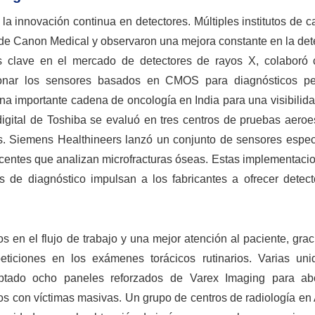
innovación continua en detectores. Múltiples institutos de ca
de Canon Medical y observaron una mejora constante en la det
 clave en el mercado de detectores de rayos X, colaboró ​
onar los sensores basados ​​en CMOS para diagnósticos ped
na importante cadena de oncología en India para una visibilid
 digital de Toshiba se evaluó en tres centros de pruebas aero
s. Siemens Healthineers lanzó un conjunto de sensores espec
centes que analizan microfracturas óseas. Estas implementacio
 de diagnóstico impulsan a los fabricantes a ofrecer detec
s en el flujo de trabajo y una mejor atención al paciente, gra
ticiones en los exámenes torácicos rutinarios. Varias un
ptado ocho paneles reforzados de Varex Imaging para ab
s con víctimas masivas. Un grupo de centros de radiología en