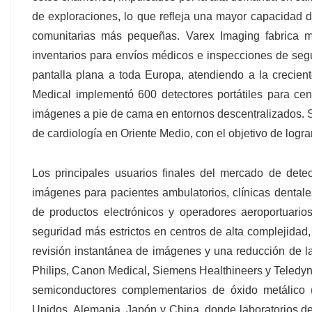
de exploraciones, lo que refleja una mayor capacidad 
comunitarias más pequeñas. Varex Imaging fabrica 
inventarios para envíos médicos e inspecciones de se
pantalla plana a toda Europa, atendiendo a la crecie
Medical implementó 600 detectores portátiles para cen
imágenes a pie de cama en entornos descentralizados. S
de cardiología en Oriente Medio, con el objetivo de logr
Los principales usuarios finales del mercado de detec
imágenes para pacientes ambulatorios, clínicas dentales
de productos electrónicos y operadores aeroportuario
seguridad más estrictos en centros de alta complejida
revisión instantánea de imágenes y una reducción de la
Philips, Canon Medical, Siemens Healthineers y Teledy
semiconductores complementarios de óxido metálico
Unidos, Alemania, Japón y China, donde laboratorios de i