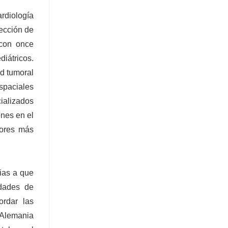
rdiología
ección de
​con once
iátricos.
ad tumoral
espaciales
ializados
nes en el
tores más
cias a que
idades de
ordar las
 Alemania