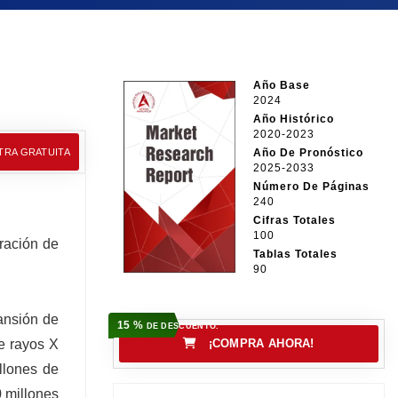
Año Base
2024
Año Histórico
2020-2023
TRA GRATUITA
Año De Pronóstico
2025-2033
Número De Páginas
240
Cifras Totales
100
ración de
Tablas Totales
90
pansión de
15 %
DE DESCUENTO.
e rayos X
¡COMPRA AHORA!
llones de
0 millones