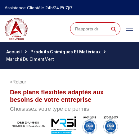
Assistance Clientèle 24h/24 Et 7j/7
⚲
Accueil
Produits Chimiques Et Matériaux
Marché Du Ciment Vert
Retour
Des plans flexibles adaptés aux
besoins de votre entreprise
Choisissez votre type de permis