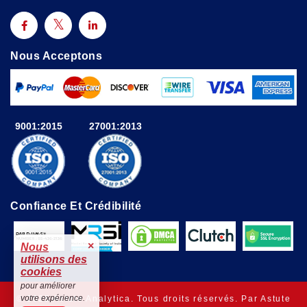
Nous Acceptons
9001:2015
27001:2013
Confiance Et Crédibilité
×
Nous
utilisons des
cookies
pour améliorer
votre expérience.
© 2025 Astute Analytica. Tous droits réservés. Par Astute