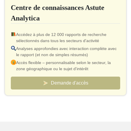
Centre de connaissances Astute
Autorisation d'imprimer
Analytica
Accédez à plus de 12 000 rapports de recherche
sélectionnés dans tous les secteurs d'activité
Analyses approfondies avec interaction complète avec
le rapport (et non de simples résumés)
Accès flexible – personnalisable selon le secteur, la
zone géographique ou le sujet d'intérêt
Modèle de tarification intelligent – ​​coût effectif aussi bas
que 10 $ par rapport
Demande d'accès
Un accès analyste est inclus pour la validation et les
clarifications rapides
Tableaux de bord personnalisés pour suivre les
marchés et la concurrence