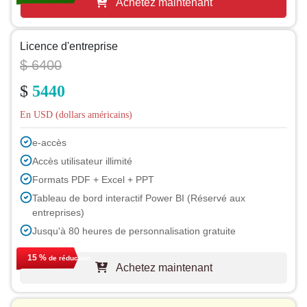
Achetez maintenant
Licence d'entreprise
$ 6400
$
5440
En USD (dollars américains)
e-accès
Accès utilisateur illimité
Formats PDF + Excel + PPT
Tableau de bord interactif Power BI (Réservé aux
entreprises)
Jusqu'à 80 heures de personnalisation gratuite
Assistance d'un analyste pendant 1 an
15 %
de réduction
Achetez maintenant
Mise à jour gratuite du rapport lors du prochain cycle
Mise à jour gratuite sur l'industrie (sous 180 jours)
Jusqu'à 40 % de réduction après achat