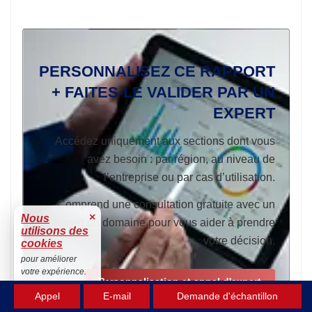
PERSONNALISEZ CE RAPPORT
+ FAITES-LE VALIDER PAR UN
EXPERT
Accédez uniquement aux sections dont vous
avez besoin : par région, au niveau de
l’entreprise ou par cas d’utilisation.
Comprend une consultation gratuite avec un
×
Nous
expert du domaine pour vous aider à prendre
utilisons des
votre décision.
cookies
pour améliorer
votre expérience.
Personnalisation et appel d'expert
Accepter
Appel
E-mail
Demande d'échantillon