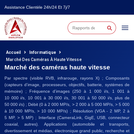
Assistance Clientèle 24h/24 Et 7j/7
⚲
Accueil
Informatique
Marché Des Caméras À Haute Vitesse
Marché des caméras haute vitesse
Par spectre (visible RVB, infrarouge, rayons X) ; Composants
(capteurs d’image, processeurs, objectifs, batterie, systèmes de
mémoire) ; Fréquence d’images (250 à 1 000 i/s, 1 001 à
10 000 i/s, 10 001 à 30 000 i/s, 30 001 à 50 000 i/s, plus de
50 000 i/s) ; Débit (0 à 2 000 MP/s, > 2 000 à 5 000 MP/s, > 5 000
à 10 000 MP/s, > 10 000 MP/s) ; Résolution (VGA - 2 MP, 2 à
5 MP, > 5 MP) ; Interface (CameraLink, GigE, USB, connecteur
coaxial, autres). Applications (automobile et transports,
divertissement et médias, électronique grand public, recherche et