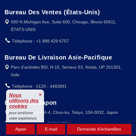
Bureau Des Ventes (États-Unis)
500 N Michigan Ave, Suite 600, Chicago, Illinois 60611,
ÉTATS-UNIS
Téléphone : +1 888 429 6757
Bureau De Livraison Asie-Pacifique
Parc d'activités BSI, H-15, Secteur 63, Noida, UP 201301,
Inde
Téléphone : 0120 - 4483891
×
Nous
utilisons des
Bureau Du Japon
cookies
3F, Hatchobori 4-4-4, Chuo-ku, Tokyo, 104-0032, Japon
pour améliorer
votre expérience.
Téléphone : +81 - 5050505761
Accepter
Appel
E-mail
Demande d'échantillon