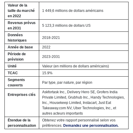
Valeur de la
taille du marché
1 449,6 millions de dollars américains
en 2022
Revenus prévus
5 123,3 millions de dollars US
en 2031
Données
2018-2021
historiques
Année de base
2022
Période de
2023-2031
prévision
Unité
Valeur (en millions de dollars américains)
TCAC
15.9%
Segments
Par type, par nature, par région
couverts
Askfortask Inc., Delivery Hero SE, Grofers India
Entreprises clés
Private Limited, Grubhub Inc., Handy Technologies,
Inc., Housekeep Limited, Instacart, Just Eat
Takeaway.com NV, Uber Technologies, Inc., et
autres acteurs importants
Étendue de la
Obtenez votre rapport personnalisé selon vos
personnalisation
préférences.
Demandez une personnalisation.