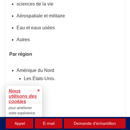
sciences de la vie
Aérospatiale et militaire
Eau et eaux usées
Autres
Par région
Amérique du Nord
Les États-Unis.
Canada
×
Nous
utilisons des
cookies
Mexique
pour améliorer
votre expérience.
Europe
Accepter
Appel
E-mail
Demande d'échantillon
Europe occidentale