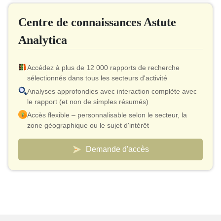
Jusqu'à 40 % de réduction après achat
Centre de connaissances Astute
Autorisation d'imprimer
Analytica
Accédez à plus de 12 000 rapports de recherche
sélectionnés dans tous les secteurs d'activité
Analyses approfondies avec interaction complète avec
le rapport (et non de simples résumés)
Accès flexible – personnalisable selon le secteur, la
zone géographique ou le sujet d'intérêt
Modèle de tarification intelligent – ​​coût effectif aussi bas
que 10 $ par rapport
Demande d'accès
Un accès analyste est inclus pour la validation et les
clarifications rapides
Tableaux de bord personnalisés pour suivre les
marchés et la concurrence