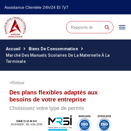
Assistance Clientèle 24h/24 Et 7j/7
⚲
Accueil
Biens De Consommation
Marché Des Manuels Scolaires De La Maternelle À La
Terminale
Retour
Des plans flexibles adaptés aux
besoins de votre entreprise
Choisissez votre type de permis