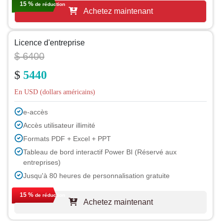
15 %
de réduction
Achetez maintenant
Licence d'entreprise
$ 6400
$
5440
En USD (dollars américains)
e-accès
Accès utilisateur illimité
Formats PDF + Excel + PPT
Tableau de bord interactif Power BI (Réservé aux
entreprises)
Jusqu'à 80 heures de personnalisation gratuite
Assistance d'un analyste pendant 1 an
15 %
de réduction
Achetez maintenant
Mise à jour gratuite du rapport lors du prochain cycle
Mise à jour gratuite sur l'industrie (sous 180 jours)