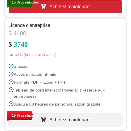
15 %
de réduction
Achetez maintenant
Licence d'entreprise
$ 4400
$
3740
En USD (dollars américains)
e-accès
Accès utilisateur illimité
Formats PDF + Excel + PPT
Tableau de bord interactif Power BI (Réservé aux
entreprises)
Jusqu'à 80 heures de personnalisation gratuite
Assistance d'un analyste pendant 1 an
15 %
de réduction
Achetez maintenant
Mise à jour gratuite du rapport lors du prochain cycle
Mise à jour gratuite sur l'industrie (sous 180 jours)