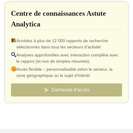
Jusqu'à 40 % de réduction après achat
Centre de connaissances Astute
Autorisation d'imprimer
Analytica
Accédez à plus de 12 000 rapports de recherche
sélectionnés dans tous les secteurs d'activité
Analyses approfondies avec interaction complète avec
le rapport (et non de simples résumés)
Accès flexible – personnalisable selon le secteur, la
zone géographique ou le sujet d'intérêt
Modèle de tarification intelligent – ​​coût effectif aussi bas
que 10 $ par rapport
Demande d'accès
Un accès analyste est inclus pour la validation et les
clarifications rapides
Tableaux de bord personnalisés pour suivre les
marchés et la concurrence