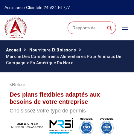
Assistance Clientèle 24h/24 Et 7j/7
⚲
Accueil
Nourriture Et Boissons
Marché Des Compléments Alimentaires Pour Animaux De
Compagnie En Amérique Du Nord
Retour
Des plans flexibles adaptés aux
besoins de votre entreprise
Choisissez votre type de permis