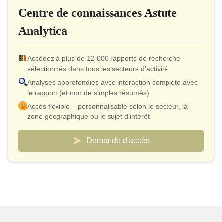
Centre de connaissances Astute
Autorisation d'imprimer
Analytica
Accédez à plus de 12 000 rapports de recherche
sélectionnés dans tous les secteurs d'activité
Analyses approfondies avec interaction complète avec
le rapport (et non de simples résumés)
Accès flexible – personnalisable selon le secteur, la
zone géographique ou le sujet d'intérêt
Modèle de tarification intelligent – ​​coût effectif aussi bas
que 10 $ par rapport
Demande d'accès
Un accès analyste est inclus pour la validation et les
clarifications rapides
Tableaux de bord personnalisés pour suivre les
marchés et la concurrence