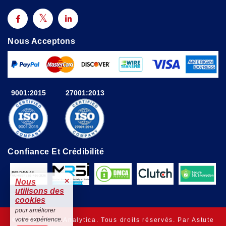
Nous Acceptons
9001:2015
27001:2013
Confiance Et Crédibilité
×
Nous
utilisons des
cookies
pour améliorer
votre expérience.
© 2025 Astute Analytica. Tous droits réservés. Par Astute