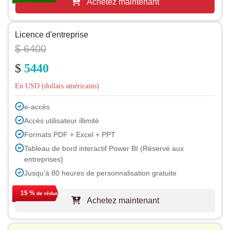
Achetez maintenant
Licence d'entreprise
$ 6400
$
5440
En USD (dollars américains)
e-accès
Accès utilisateur illimité
Formats PDF + Excel + PPT
Tableau de bord interactif Power BI (Réservé aux
entreprises)
Jusqu'à 80 heures de personnalisation gratuite
Assistance d'un analyste pendant 1 an
15 %
de réduction
Achetez maintenant
Mise à jour gratuite du rapport lors du prochain cycle
Mise à jour gratuite sur l'industrie (sous 180 jours)
Jusqu'à 40 % de réduction après achat