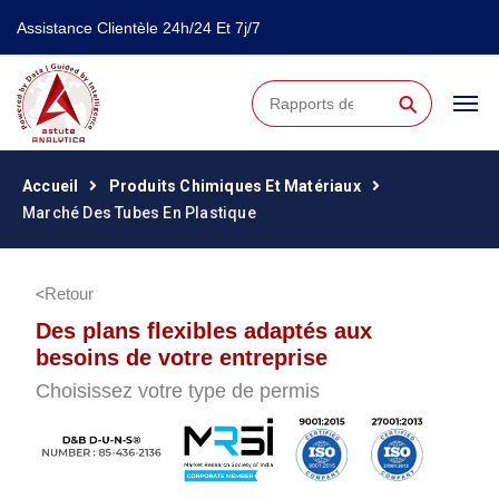
Assistance Clientèle 24h/24 Et 7j/7
⚲
Accueil
Produits Chimiques Et Matériaux
Marché Des Tubes En Plastique
Retour
Des plans flexibles adaptés aux
besoins de votre entreprise
Choisissez votre type de permis