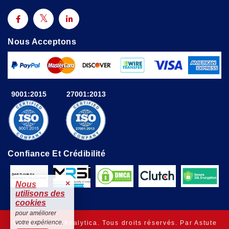
Nous Acceptons
9001:2015
27001:2013
Confiance Et Crédibilité
×
Nous
utilisons des
cookies
pour améliorer
votre expérience.
© 2025 Astute Analytica. Tous droits réservés. Par Astute