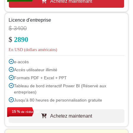
Achetez maintenant
Licence d'entreprise
$ 3400
$
2890
En USD (dollars américains)
e-accès
Accès utilisateur illimité
Formats PDF + Excel + PPT
Tableau de bord interactif Power BI (Réservé aux
entreprises)
Jusqu'à 80 heures de personnalisation gratuite
Assistance d'un analyste pendant 1 an
15 %
de réduction
Achetez maintenant
Mise à jour gratuite du rapport lors du prochain cycle
Mise à jour gratuite sur l'industrie (sous 180 jours)
Jusqu'à 40 % de réduction après achat