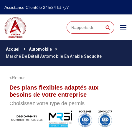
Assistance Clientèle 24h/24 Et 7j/7
⚲
Accueil
Automobile
Marché De Détail Automobile En Arabie Saoudite
Retour
Des plans flexibles adaptés aux
besoins de votre entreprise
Choisissez votre type de permis