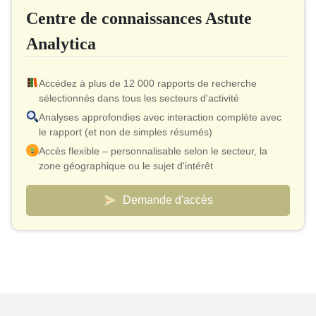
Centre de connaissances Astute
Autorisation d'imprimer
Analytica
Accédez à plus de 12 000 rapports de recherche
sélectionnés dans tous les secteurs d'activité
Analyses approfondies avec interaction complète avec
le rapport (et non de simples résumés)
Accès flexible – personnalisable selon le secteur, la
zone géographique ou le sujet d'intérêt
Modèle de tarification intelligent – ​​coût effectif aussi bas
que 10 $ par rapport
Demande d'accès
Un accès analyste est inclus pour la validation et les
clarifications rapides
Tableaux de bord personnalisés pour suivre les
marchés et la concurrence