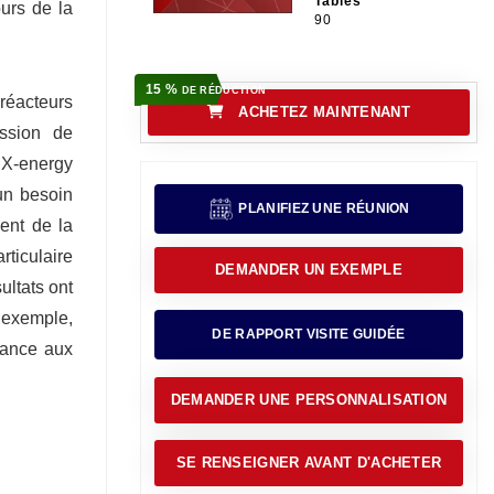
Tables
urs de la
90
15 %
DE RÉDUCTION
 réacteurs
ACHETEZ MAINTENANT
ssion de
 X-energy
un besoin
PLANIFIEZ UNE RÉUNION
ent de la
rticulaire
DEMANDER UN EXEMPLE
ultats ont
r exemple,
DE RAPPORT VISITE GUIDÉE
rance aux
DEMANDER UNE PERSONNALISATION
SE RENSEIGNER AVANT D'ACHETER