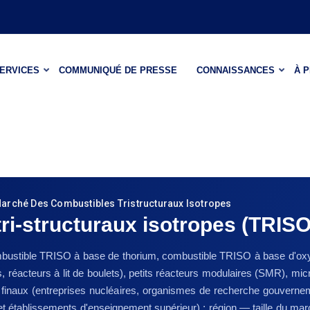
ERVICES
COMMUNIQUÉ DE PRESSE
CONNAISSANCES
À 
arché Des Combustibles Tristructuraux Isotropes
ri-structuraux isotropes (TRISO
bustible TRISO à base de thorium, combustible TRISO à base d'oxyd
réacteurs à lit de boulets), petits réacteurs modulaires (SMR), mic
teurs finaux (entreprises nucléaires, organismes de recherche gouver
et établissements d'enseignement supérieur) ; région — taille du ma