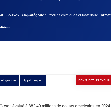
rt :
AA05251304
|
Catégorie :
Produits chimiques et matériaux
|
Format 
tières
Infographie
Appel d'expert
DEMANDEZ UN EXEMPL
) était évalué à 382,49 millions de dollars américains en 2024 