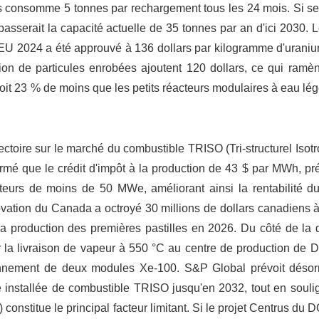
consomme 5 tonnes par rechargement tous les 24 mois. Si sep
sserait la capacité actuelle de 35 tonnes par an d'ici 2030. 
LEU 2024 a été approuvé à 136 dollars par kilogramme d'uraniu
tion de particules enrobées ajoutent 120 dollars, ce qui ramè
it 23 % de moins que les petits réacteurs modulaires à eau lé
ajectoire sur le marché du combustible TRISO (Tri-structurel Isotr
irmé que le crédit d'impôt à la production de 43 $ par MWh, pr
acteurs de moins de 50 MWe, améliorant ainsi la rentabilité d
vation du Canada a octroyé 30 millions de dollars canadiens
f la production des premières pastilles en 2026. Du côté de l
 la livraison de vapeur à 550 °C au centre de production de D
sionnement de deux modules Xe-100. S&P Global prévoit déso
nstallée de combustible TRISO jusqu'en 2032, tout en souli
onstitue le principal facteur limitant. Si le projet Centrus du 