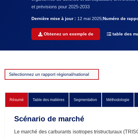
et prévisions pour 2025-2033
Dernière mise à jour :
12 mai 2025
|
Numéro de rappo
Obtenez un exemple de
table des ma
Résumé
Table des matières
Segmentation
Méthodologie
Scénario de marché
Le marché des carburants isotropes tristructuraux (TRISO