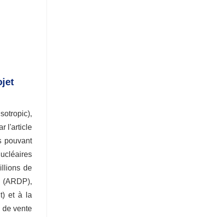
jet
otropic),
 l'article
ts pouvant
ucléaires
llions de
s (ARDP),
) et à la
e de vente