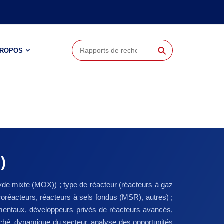
⚲
PROPOS
)
e mixte (MOX)) ; type de réacteur (réacteurs à gaz
roréacteurs, réacteurs à sels fondus (MSR), autres) ;
nementaux, développeurs privés de réacteurs avancés,
rché, dynamique du secteur, analyse des opportunités