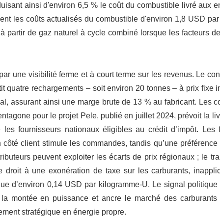
isant ainsi d'environ 6,5 % le coût du combustible livré aux e
sent les coûts actualisés du combustible d'environ 1,8 USD pa
ité à partir de gaz naturel à cycle combiné lorsque les facteurs d
par une visibilité ferme et à court terme sur les revenus. Le con
t quatre rechargements – soit environ 20 tonnes – à prix fixe 
al, assurant ainsi une marge brute de 13 % au fabricant. Les c
ntagone pour le projet Pele, publié en juillet 2024, prévoit la li
les fournisseurs nationaux éligibles au crédit d’impôt. Les f
n côté client stimule les commandes, tandis qu’une préférence
ributeurs peuvent exploiter les écarts de prix régionaux ; le tr
droit à une exonération de taxe sur les carburants, inappli
ique d’environ 0,14 USD par kilogramme-U. Le signal politique e
e la montée en puissance et ancre le marché des carburants 
ement stratégique en énergie propre.