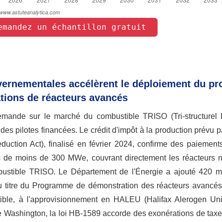
emandez un échantillon gratuit 
vernementales accélèrent le déploiement du pro
tions de réacteurs avancés
demande sur le marché du combustible TRISO (Tri-structurel Is
 pilotes financées. Le crédit d'impôt à la production prévu par
 Reduction Act), finalisé en février 2024, confirme des paiemen
 de moins de 300 MWe, couvrant directement les réacteurs n
ustible TRISO. Le Département de l'Énergie a ajouté 420 mi
 au titre du Programme de démonstration des réacteurs avancé
ible, à l'approvisionnement en HALEU (Halifax Alerogen Unit
 de Washington, la loi HB-1589 accorde des exonérations de tax