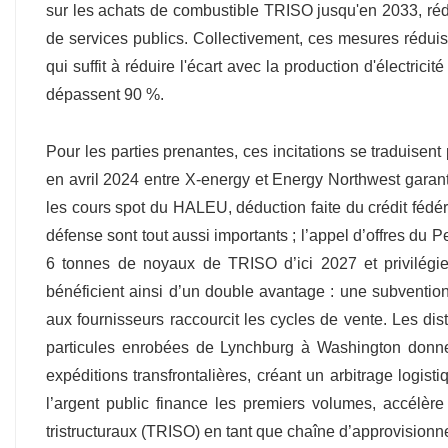
sur les achats de combustible TRISO jusqu'en 2033, rédu
de services publics. Collectivement, ces mesures rédui
qui suffit à réduire l'écart avec la production d'électric
dépassent 90 %.
Pour les parties prenantes, ces incitations se traduisent 
en avril 2024 entre X-energy et Energy Northwest garanti
les cours spot du HALEU, déduction faite du crédit fédér
défense sont tout aussi importants ; l’appel d’offres du Pe
6 tonnes de noyaux de TRISO d’ici 2027 et privilégie 
bénéficient ainsi d’un double avantage : une subventio
aux fournisseurs raccourcit les cycles de vente. Les dist
particules enrobées de Lynchburg à Washington donne 
expéditions transfrontalières, créant un arbitrage logist
l’argent public finance les premiers volumes, accélèr
tristructuraux (TRISO) en tant que chaîne d’approvisionn