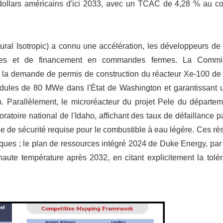
dollars américains d'ici 2033, avec un TCAC de 4,28 % au co
ural Isotropic) a connu une accélération, les développeurs de
aires et de financement en commandes fermes. La Commi
é la demande de permis de construction du réacteur Xe-100 de
 modules de 80 MWe dans l'État de Washington et garantissant 
. Parallèlement, le microréacteur du projet Pele du départem
oire national de l'Idaho, affichant des taux de défaillance pa
rge de sécurité requise pour le combustible à eau légère. Ces rés
riques ; le plan de ressources intégré 2024 de Duke Energy, pa
haute température après 2032, en citant explicitement la tolé