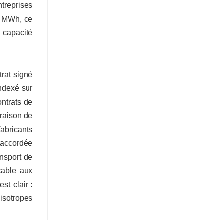
ntreprises
r MWh, ce
e capacité
trat signé
indexé sur
ontrats de
vraison de
abricants
 accordée
ansport de
cable aux
st clair :
isotropes