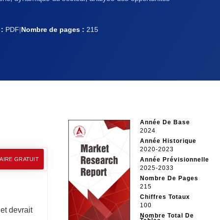
:
PDF
|
Nombre de pages :
215
Année De Base
2024
Année Historique
2020-2023
AIRE GRATUIT
Année Prévisionnelle
2025-2033
Nombre De Pages
215
Chiffres Totaux
100
et devrait
Nombre Total De