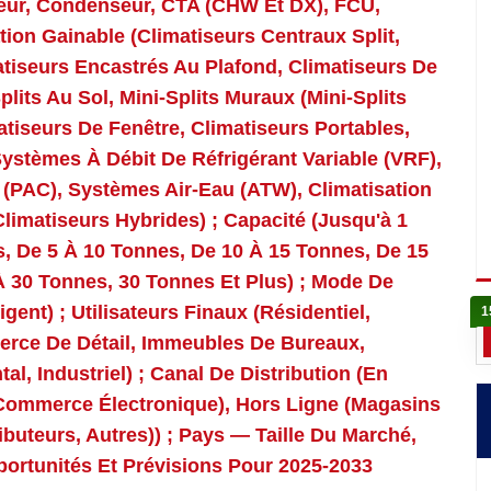
eur, Condenseur, CTA (CHW Et DX), FCU,
ation Gainable (climatiseurs Centraux Split,
tiseurs Encastrés Au Plafond, Climatiseurs De
plits Au Sol, Mini-Splits Muraux (Mini-Splits
atiseurs De Fenêtre, Climatiseurs Portables,
Systèmes À Débit De Réfrigérant Variable (VRF),
 (PAC), Systèmes Air-Eau (ATW), Climatisation
imatiseurs Hybrides) ; Capacité (Jusqu'à 1
s, De 5 À 10 Tonnes, De 10 À 15 Tonnes, De 15
À 30 Tonnes, 30 Tonnes Et Plus) ; Mode De
gent) ; Utilisateurs Finaux (Résidentiel,
1
erce De Détail, Immeubles De Bureaux,
l, Industriel) ; Canal De Distribution (en
 Commerce Électronique), Hors Ligne (magasins
buteurs, Autres)) ; Pays — Taille Du Marché,
ortunités Et Prévisions Pour 2025-2033