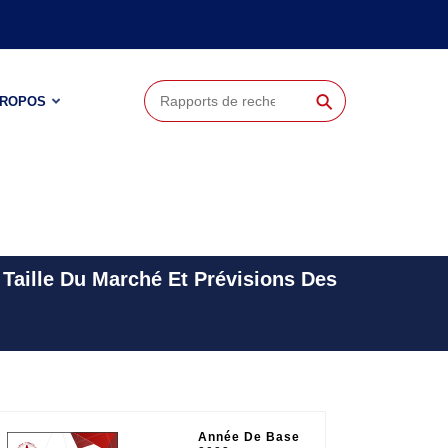
⚲
PROPOS
aille Du Marché Et Prévisions Des
Année De Base