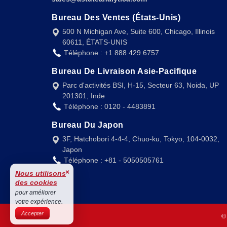
Bureau Des Ventes (États-Unis)
500 N Michigan Ave, Suite 600, Chicago, Illinois
60611, ÉTATS-UNIS
Téléphone : +1 888 429 6757
Bureau De Livraison Asie-Pacifique
Parc d'activités BSI, H-15, Secteur 63, Noida, UP
201301, Inde
Téléphone : 0120 - 4483891
Bureau Du Japon
3F, Hatchobori 4-4-4, Chuo-ku, Tokyo, 104-0032,
Japon
Téléphone : +81 - 5050505761
×
Nous utilisons
des cookies
pour améliorer
votre expérience.
Accepter
©