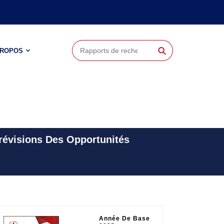
⚲
PROPOS
révisions Des Opportunités
Année De Base