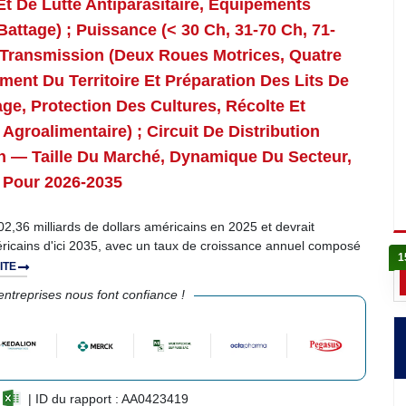
Et De Lutte Antiparasitaire, Équipements
Battage) ; Puissance (< 30 Ch, 31-70 Ch, 71-
e Transmission (deux Roues Motrices, Quatre
ent Du Territoire Et Préparation Des Lits De
e, Protection Des Cultures, Récolte Et
Agroalimentaire) ; Circuit De Distribution
n — Taille Du Marché, Dynamique Du Secteur,
 Pour 2026-2035
2,36 milliards de dollars américains en 2025 et devrait
méricains d'ici 2035, avec un taux de croissance annuel composé
1
ITE
ntreprises nous font confiance !
| ID du rapport : AA0423419