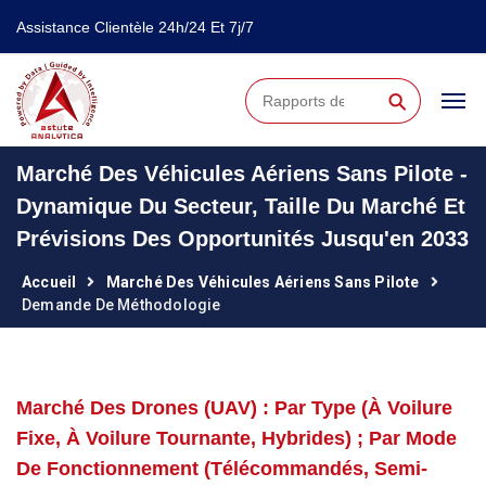
Assistance Clientèle 24h/24 Et 7j/7
⚲
Marché Des Véhicules Aériens Sans Pilote -
Dynamique Du Secteur, Taille Du Marché Et
Prévisions Des Opportunités Jusqu'en 2033
Accueil
Marché Des Véhicules Aériens Sans Pilote
Demande De Méthodologie
Marché Des Drones (UAV) : Par Type (à Voilure
Fixe, À Voilure Tournante, Hybrides) ; Par Mode
De Fonctionnement (télécommandés, Semi-