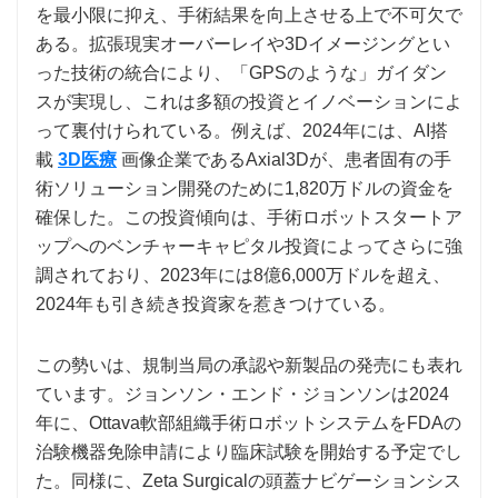
を最小限に抑え、手術結果を向上させる上で不可欠で
ある。拡張現実オーバーレイや3Dイメージングとい
った技術の統合により、「GPSのような」ガイダン
スが実現し、これは多額の投資とイノベーションによ
って裏付けられている。例えば、2024年には、AI搭
載
3D医療
画像企業であるAxial3Dが、患者固有の手
術ソリューション開発のために1,820万ドルの資金を
確保した。この投資傾向は、手術ロボットスタートア
ップへのベンチャーキャピタル投資によってさらに強
調されており、2023年には8億6,000万ドルを超え、
2024年も引き続き投資家を惹きつけている。
この勢いは、規制当局の承認や新製品の発売にも表れ
ています。ジョンソン・エンド・ジョンソンは2024
年に、Ottava軟部組織手術ロボットシステムをFDAの
治験機器免除申請により臨床試験を開始する予定でし
た。同様に、Zeta Surgicalの頭蓋ナビゲーションシス