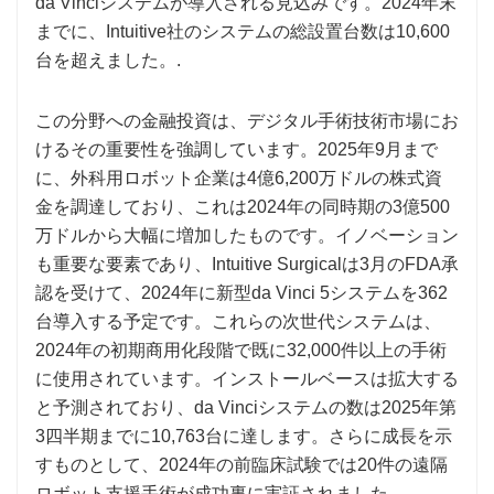
da Vinciシステムが導入される見込みです。2024年末
までに、Intuitive社のシステムの総設置台数は10,600
台を超えました。.
この分野への金融投資は、デジタル手術技術市場にお
けるその重要性を強調しています。2025年9月まで
に、外科用ロボット企業は4億6,​​200万ドルの株式資
金を調達しており、これは2024年の同時期の3億500
万ドルから大幅に増加したものです。イノベーション
も重要な要素であり、Intuitive Surgicalは3月のFDA承
認を受けて、2024年に新型da Vinci 5システムを362
台導入する予定です。これらの次世代システムは、
2024年の初期商用化段階で既に32,000件以上の手術
に使用されています。インストールベースは拡大する
と予測されており、da Vinciシステムの数は2025年第
3四半期までに10,763台に達します。さらに成長を示
すものとして、2024年の前臨床試験では20件の遠隔
ロボット支援手術が成功裏に実証されました。.