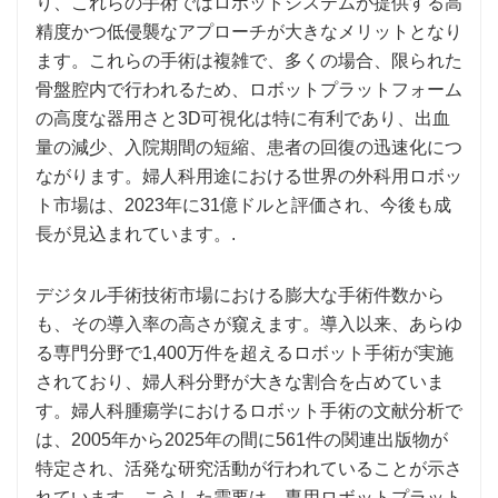
り、これらの手術ではロボットシステムが提供する高
精度かつ低侵襲なアプローチが大きなメリットとなり
ます。これらの手術は複雑で、多くの場合、限られた
骨盤腔内で行われるため、ロボットプラットフォーム
の高度な器用さと3D可視化は特に有利であり、出血
量の減少、入院期間の短縮、患者の回復の迅速化につ
ながります。婦人科用途における世界の外科用ロボッ
ト市場は、2023年に31億ドルと評価され、今後も成
長が見込まれています。.
デジタル手術技術市場における膨大な手術件数から
も、その導入率の高さが窺えます。導入以来、あらゆ
る専門分野で1,400万件を超えるロボット手術が実施
されており、婦人科分野が大きな割合を占めていま
す。婦人科腫瘍学におけるロボット手術の文献分析で
は、2005年から2025年の間に561件の関連出版物が
特定され、活発な研究活動が行われていることが示さ
れています。こうした需要は、専用ロボットプラット