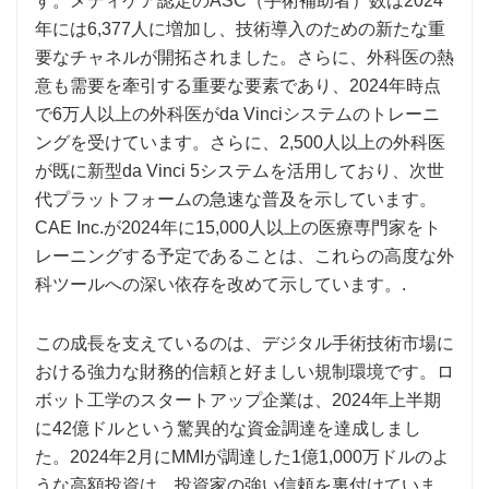
す。メディケア認定のASC（手術補助者）数は2024
年には6,377人に増加し、技術導入のための新たな重
要なチャネルが開拓されました。さらに、外科医の熱
意も需要を牽引する重要な要素であり、2024年時点
で6万人以上の外科医がda Vinciシステムのトレーニ
ングを受けています。さらに、2,500人以上の外科医
が既に新型da Vinci 5システムを活用しており、次世
代プラットフォームの急速な普及を示しています。
CAE Inc.が2024年に15,000人以上の医療専門家をト
レーニングする予定であることは、これらの高度な外
科ツールへの深い依存を改めて示しています。.
この成長を支えているのは、デジタル手術技術市場に
おける強力な財務的信頼と好ましい規制環境です。ロ
ボット工学のスタートアップ企業は、2024年上半期
に42億ドルという驚異的な資金調達を達成しまし
た。2024年2月にMMIが調達した1億1,000万ドルのよ
うな高額投資は、投資家の強い信頼を裏付けていま