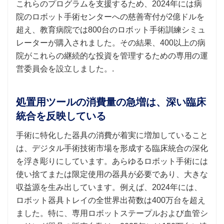
これらのプログラムを支援するため、2024年には病
院のロボット手術センターへの慈善寄付が2億ドルを
超え、教育病院では800台のロボット手術訓練シミュ
レーターが購入されました。その結果、400以上の病
院がこれらの継続的な投資を管理するための専用の運
営委員会を設立しました。.
処置用ツールの消費量の急増は、深い臨床
統合を反映している
手術に特化した器具の消費が着実に増加していること
は、デジタル手術技術市場を形成する臨床統合の深化
を浮き彫りにしています。あらゆるロボット手術には
使い捨てまたは限定使用の器具が必要であり、大きな
収益源を生み出しています。例えば、2024年には、
ロボット器具トレイの全世界出荷数は400万台を超え
ました。特に、専用ロボットステープルおよび血管シ