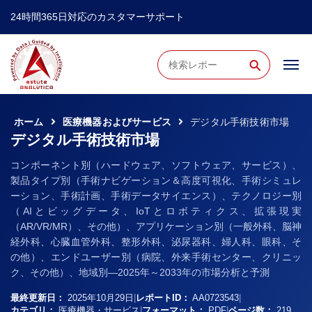
24時間365日対応のカスタマーサポート
⚲
ホーム
医療機器およびサービス
デジタル手術技術市場
デジタル手術技術市場
コンポーネント別（ハードウェア、ソフトウェア、サービス）、
製品タイプ別（手術ナビゲーション＆高度可視化、手術シミュレ
ーション、手術計画、手術データサイエンス）、テクノロジー別
（AIとビッグデータ、IoTとロボティクス、拡張現実
（AR/VR/MR）、その他）、アプリケーション別（一般外科、脳神
経外科、心臓血管外科、整形外科、泌尿器科、婦人科、眼科、そ
の他）、エンドユーザー別（病院、外来手術センター、クリニッ
ク、その他）、地域別―2025年～2033年の市場分析と予測
最終更新日：
2025年10月29日
|
レポートID：
AA0723543
|
カテゴリ：
医療機器・サービス
|
フォーマット：
PDF
|
ページ数：
219