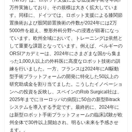
万件実施しており、その規模は大きく拡大していま
す。同様に、ドイツでは、ロボット支援による膝関節
置換術および股関節置換術の件数が2024年には2万
5000件を超え、整形外科分野への浸透が顕著になっ
ています。欧州全域において、トレーニングは依然と
して重要な課題となっています。例えば、ベルギーの
ORSIアカデミーは、2024年にさまざまな国から集ま
った1,000人以上の外科医に高度なロボット技術の訓
練を行いました。一方、フランスは2024年にAI駆動
型手術プラットフォームの開発に特化した50以上の
研究助成金を割り当てました。こうしたイノベーショ
ンへの投資を反映し、スペインのRob Surgical社は、
2025年までにヨーロッパの病院に50台の新型Bitrack
システムを導入する予定です。最終的に、2024年に
は新型ロボット手術プラットフォームの臨床試験が欧
州全体で30件以上開始され、明るい未来を予感させ
ます。.