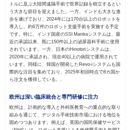
トルに及ぶ大陸間遠隔手術で世界記録を樹立するとい
う大きな節目を迎えました。一方、インドも大きな進
歩を遂げており、2024年には170台以上のロボットを
導入し、約6万件のロボット支援手術を実施する予定
です。特に、インド国産のSSI Mantraシステムは、最
近の承認以来、既に150件以上の泌尿器科手術に使用
されています。一方、日本のHinotoriシステムは、
2020年に承認され、現在40以上の病院で運用されて
います。同様に、韓国が開発したRevo-iシステムも国
際的な注目を集めており、2025年初頭時点で8カ国か
ら注文を獲得している。.
欧州は深い臨床統合と専門研修に注力
欧州は、計画的な導入と外科医教育への重点的な取り
組みを通じて、デジタル手術技術市場における地位を
固めつつあります。例えば、英国の国民保健サービス
（NHS）は、ロボット支援による低侵襲手術を年間7