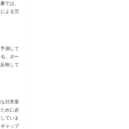
告書では、
トによる労
と予測して
いる。ポー
を反映して
的な日常業
るために必
としていま
なギャップ