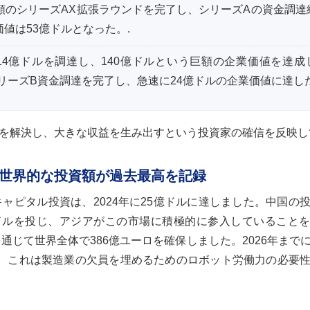
ルという巨額のシリーズAX拡張ラウンドを完了し、シリーズAの資金調
価値は53億ドルとなった。.
ために14億ドルを調達し、140億ドルという巨額の企業価値を達
月に4億ドルのシリーズB資金調達を完了し、急速に24億ドルの企業価値に達し
を解決し、大きな収益を生み出すという投資家の確信を反映し
世界的な投資額が過去最高を記録
ャピタル投資は、2024年に25億ドルに達しました。中国の
0億ドルを投じ、アジアがこの市場に積極的に参入していること
を通じて世界全体で386億ユーロを確保しました。2026年まで
超え、これは製造業の欠員を埋めるためのロボット労働力の必要