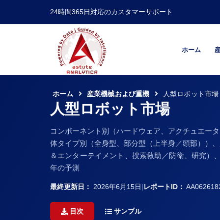
24時間365日対応のカスタマーサポート
ホーム
ホーム
産業機械および重機
人型ロボット市場
人型ロボット市場
コンポーネント別（ハードウェア、アクチュエータ
体タイプ別（全身型、部分型（上半身／頭部））、
＆エンターテイメント、捜索救助／防衛、研究）、
年の予測
最終更新日：
2026年6月15日
|
レポートID：
AA062618
目次
サンプル