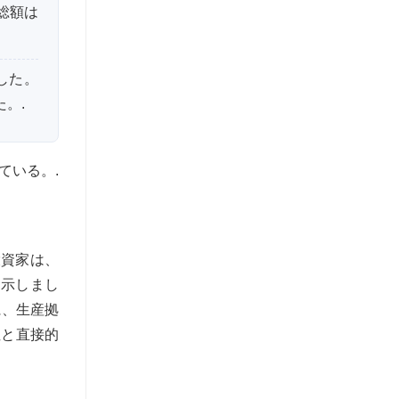
達総額は
成した。
た。.
ている。.
投資家は、
を示しまし
に、生産拠
性と直接的