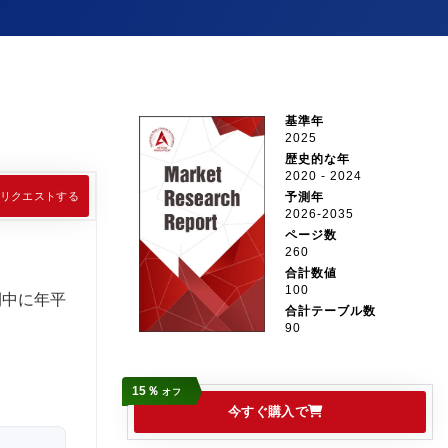
基準年
2025
歴史的な年
2020 - 2024
リクエストする
予測年
2026-2035
ページ数
260
合計数値
100
間中に年平
合計テーブル数
90
15％
オフ
今すぐ購入で