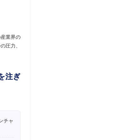
の産業界の
帰の圧力、
を注ぎ
ベンチャ