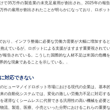
けで35万件の製造業の未充足雇用が創出され、2025年の報
60万件の雇用が創出されたことが明らかになっており、ロボッ
込んでおり、インフラ整備に必要な労働力需要が大幅に増加する
員を抱えているが、ロボットによる支援がますます重要視されて
の求人が報告されている。こうした国際的な人材不足は米国の危機
界的な現象であることを示している。.
に対応できない
のヒューマノイドロボット市場における現代の企業は、基本
来の自動化システムでは、変化の激しい労働力不足に対応す
を遅滞なくシームレスに代替できる汎用性の高い機械を必要
物流、製造、医療、小売といった分野におけるこれらの重要