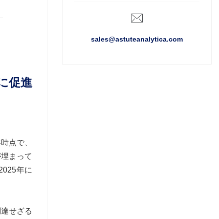
sales@astuteanalytica.com
に促進
年時点で、
が埋まって
025年に
調達せざる