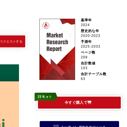
基準年
2024
歴史的な年
2020-2023
リクエストする
予測年
2025-2033
ページ数
209
合計数値
103
合計テーブル数
63
15％
オフ
今すぐ購入で