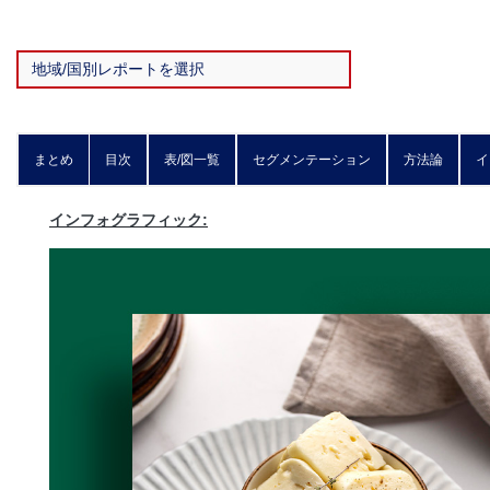
まとめ
目次
表/図一覧
セグメンテーション
方法論
イ
インフォグラフィック: