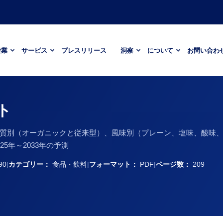
産業
サービス
プレスリリース
洞察
について
お問い合わ
ト
質別（オーガニックと従来型）、風味別（プレーン、塩味、酸味
5年～2033年の予測
90
|
カテゴリー：
食品・飲料
|
フォーマット：
PDF
|
ページ数：
209