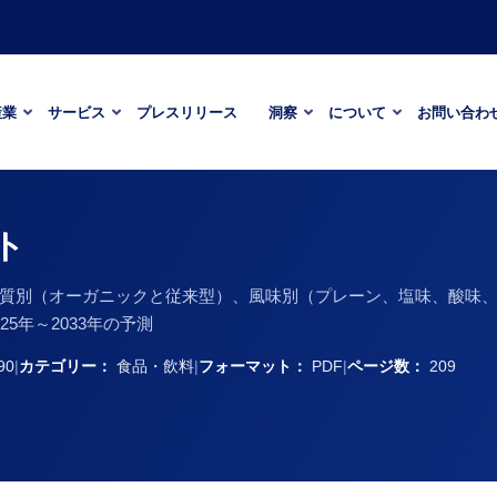
産業
サービス
プレスリリース
洞察
について
お問い合わ
ト
質別（オーガニックと従来型）、風味別（プレーン、塩味、酸味
5年～2033年の予測
90
|
カテゴリー：
食品・飲料
|
フォーマット：
PDF
|
ページ数：
209