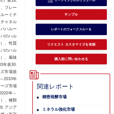
）表16.
ミーティングのスケジュール
）、フレー
ハルーミチ
サンプル
通チャネル
ッパハルー
レポートのウォークスルーを
ッパのハル
ル）、性質
リクエスト カスタマイズを依頼
ッパのハル
ン）、風味
購入前に問い合わせる
年表30.
ーズ市場規
2033年
関連レポート
チーズ市場
020年～
精密発酵市場
ン）、種類
. アジア
ミネラル強化市場