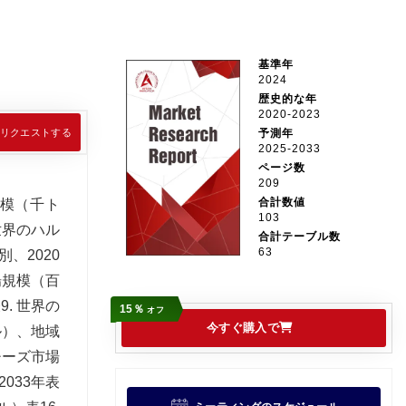
基準年
2024
歴史的な年
2020-2023
リクエストする
予測年
2025-2033
ページ数
209
合計数値
規模（千ト
103
世界のハル
合計テーブル数
63
、2020
場規模（百
. 世界の
15％
オフ
今すぐ購入で
ル）、地域
チーズ市場
033年表