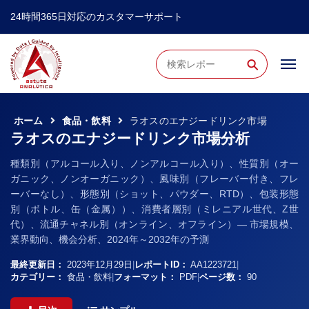
24時間365日対応のカスタマーサポート
⚲
ホーム
食品・飲料
ラオスのエナジードリンク市場
ラオスのエナジードリンク市場分析
種類別（アルコール入り、ノンアルコール入り）、性質別（オー
ガニック、ノンオーガニック）、風味別（フレーバー付き、フレ
ーバーなし）、形態別（ショット、パウダー、RTD）、包装形態
別（ボトル、缶（金属））、消費者層別（ミレニアル世代、Z世
代）、流通チャネル別（オンライン、オフライン）— 市場規模、
業界動向、機会分析、2024年～2032年の予測
最終更新日：
2023年12月29日
|
レポートID：
AA1223721
|
カテゴリー：
食品・飲料
|
フォーマット：
PDF
|
ページ数：
90