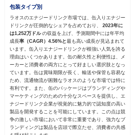
包装タイプ別
ラオスのエナジードリンク市場では、缶入りエナジー
ドリンクが圧倒的なシェアを占めており、
2023年に
は1,252万ドル
の収益を上げ、予測期間中には年平均
成長
率（CAGR）4.56%と
最も高い成長が見込まれて
います。缶入りエナジードリンクが根強い人気を誇る
理由はいくつかあります。缶の耐久性と利便性は、メ
ーカーと消費者の両方にとって好ましい選択肢となっ
ています。缶は賞味期限が長く、輸送や保管も容易な
ため、流通物流が困難なラオスのような市場では特に
有利です。また、缶のパッケージはブランディングや
マーケティングのための十分なスペースを提供し、エ
ナジードリンク企業が視覚的に魅力的で認知度の高い
製品を開発することを可能にしています。この点は競
争の激しい市場において非常に重要であり、強力なブ
ランディングは製品を店頭で際立たせ、消費者の共感