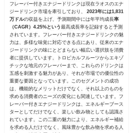
フレーバー付きエナジードリンクは現在ラオスのエナ
ジードリンク市場を牽引しており、
2023年には1,831
万ドル
の収益を上げ、予測期間中には年平均成長
率
（CAGR）4.25%という
最高成長率を記録すると予測
されています。フレーバー付きエナジードリンクの魅
力は、多様な味覚に対応できる点にあり、従来のエナ
ジードリンクの味にとどまらない幅広い選択肢を消費
者に提供しています。トロピカルフルーツからエキゾ
チックな地元のフレーバーまで、これらのドリンクは
五感を刺激する魅力があり、それが市場での優位性の
重要な要因となっています。このセグメントの成功
は、機能的なメリットだけでなく、それ以上のものを
求める消費者のニーズの変化にも関連しています。フ
レーバー付きエナジードリンクは、エネルギーブース
ターとしてだけでなく、楽しい飲み物としても認識さ
れています。この二重の魅力により、エネルギー補給
を求める人だけでなく、風味豊かな飲み物を求める人