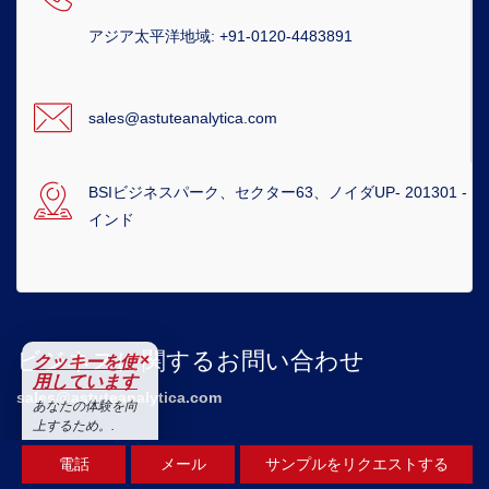
アジア太平洋地域: +91-0120-4483891
sales@astuteanalytica.com
BSIビジネスパーク、セクター63、ノイダUP- 201301 -
インド
ビジネスに関するお問い合わせ
×
クッキーを使
用しています
sales@astuteanalytica.com
あなたの体験を向
上するため。.
営業所（米国）
受け入れる
電話
メール
サンプルをリクエストする