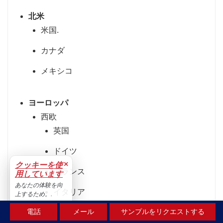
北米
米国.
カナダ
メキシコ
ヨーロッパ
西欧
英国
ドイツ
×
クッキーを使
フランス
用しています
あなたの体験を向
イタリア
上するため。.
受け入れる
電話
メール
サンプルをリクエストする
スペイン