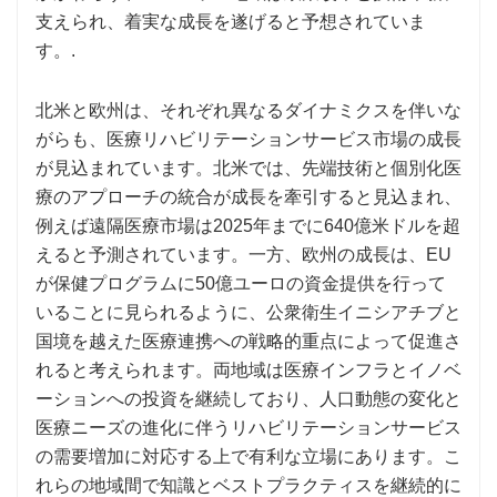
支えられ、着実な成長を遂げると予想されていま
す。.
北米と欧州は、それぞれ異なるダイナミクスを伴いな
がらも、医療リハビリテーションサービス市場の成長
が見込まれています。北米では、先端技術と個別化医
療のアプローチの統合が成長を牽引すると見込まれ、
例えば遠隔医療市場は2025年までに640億米ドルを超
えると予測されています。一方、欧州の成長は、EU
が保健プログラムに50億ユーロの資金提供を行って
いることに見られるように、公衆衛生イニシアチブと
国境を越えた医療連携への戦略的重点によって促進さ
れると考えられます。両地域は医療インフラとイノベ
ーションへの投資を継続しており、人口動態の変化と
医療ニーズの進化に伴うリハビリテーションサービス
の需要増加に対応する上で有利な立場にあります。こ
れらの地域間で知識とベストプラクティスを継続的に