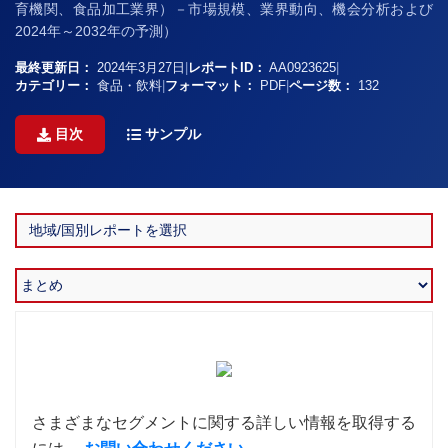
育機関、食品加工業界）－市場規模、業界動向、機会分析および
2024年～2032年の予測）
最終更新日：
2024年3月27日
|
レポートID：
AA0923625
|
カテゴリー：
食品・飲料
|
フォーマット：
PDF
|
ページ数：
132
目次
サンプル
さまざまなセグメントに関する詳しい情報を取得する