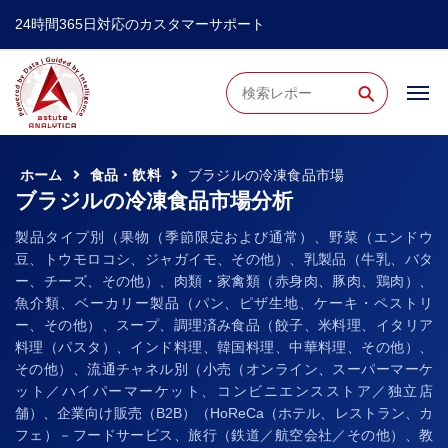
24時間365日対応のカスタマーサポート
⚲
ホーム
食品・飲料
ブラジルの冷凍食品市場
ブラジルの冷凍食品市場分析
製品タイプ別（果物（季節限定および通常）、野菜（エンドウ
豆、トウモロコシ、ジャガイモ、その他）、乳製品（牛乳、バタ
ー、チーズ、その他）、肉類・家禽類（赤身肉、豚肉、鶏肉）、
魚介類、ベーカリー製品（パン、ピザ生地、ケーキ・ペストリ
ー、その他）、スープ、調理済み食品（餃子、米料理、イタリア
料理（パスタ）、インド料理、韓国料理、中華料理、その他）、
その他）、流通チャネル別（小売（オンライン、スーパーマーケ
ット／ハイパーマーケット、コンビニエンスストア／独立店
舗）、企業向け販売（B2B）（HoReCa（ホテル、レストラン、カ
フェ）－フードサービス、旅行（鉄道／航空会社／その他）、教