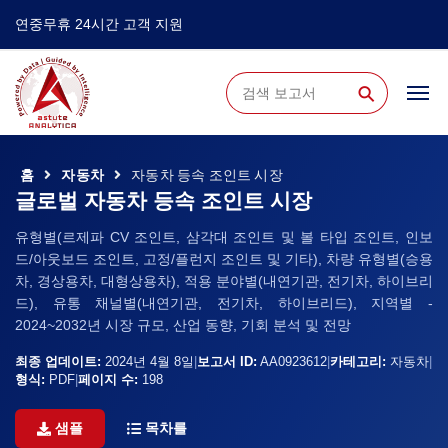
연중무휴 24시간 고객 지원
⚲
홈
자동차
자동차 등속 조인트 시장
글로벌 자동차 등속 조인트 시장
유형별(르제파 CV 조인트, 삼각대 조인트 및 볼 타입 조인트, 인보
드/아웃보드 조인트, 고정/플런지 조인트 및 기타), 차량 유형별(승용
차, 경상용차, 대형상용차), 적용 분야별(내연기관, 전기차, 하이브리
드), 유통 채널별(내연기관, 전기차, 하이브리드), 지역별 -
2024~2032년 시장 규모, 산업 동향, 기회 분석 및 전망
최종 업데이트:
2024년 4월 8일
|
보고서 ID:
AA0923612
|
카테고리:
자동차
|
형식:
PDF
|
페이지 수:
198
샘플
목차를