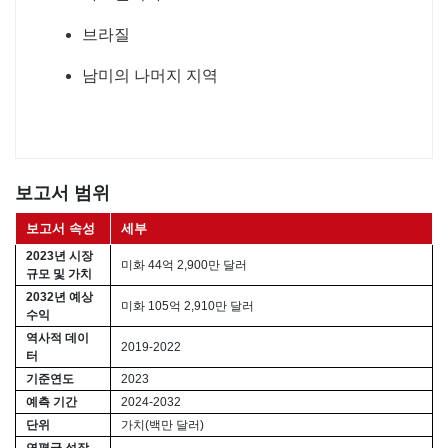
브라질
남미의 나머지 지역
보고서 범위
보고서 속성
세부
2023년 시장
미화 44억 2,900만 달러
규모 및 가치
2032년 예상
미화 105억 2,910만 달러
수익
역사적 데이
2019-2022
터
기준연도
2023
예측 기간
2024-2032
단위
가치(백만 달러)
연평균 성장