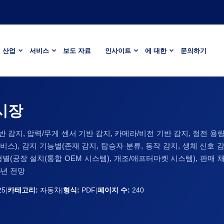
산업
서비스
보도 자료
인사이트
에 대한
문의하기
시장
감지, 압력/무게 센서 기반 감지, 카메라/비전 기반 감지, 정전 용량 센
스), 감지 기능별(존재 감지, 탑승자 분류, 동작 감지, 생체 신호 감
유형별(공장 설치(통합 OEM 시스템), 개조/애프터마켓 시스템), 판매
35년 전망
25
|
카테고리:
자동차
|
형식:
PDF
|
페이지 수:
240