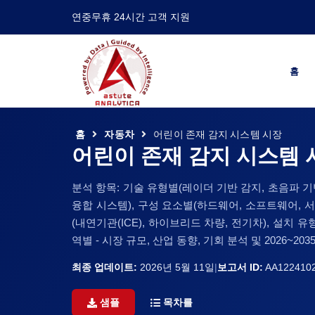
연중무휴 24시간 고객 지원
홈
홈
자동차
어린이 존재 감지 시스템 시장
어린이 존재 감지 시스템 
분석 항목: 기술 유형별(레이더 기반 감지, 초음파 기반 
융합 시스템), 구성 요소별(하드웨어, 소프트웨어, 서비
(내연기관(ICE), 하이브리드 차량, 전기차), 설치 
역별 - 시장 규모, 산업 동향, 기회 분석 및 2026~20
최종 업데이트:
2026년 5월 11일
|
보고서 ID:
AA122410
샘플
목차를