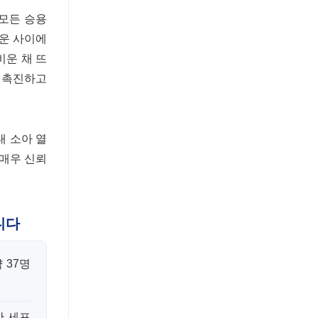
 모든 승용
비운 사이에
비운 채 뜨
욱 촉진하고
내 소아 열
매우 신뢰
니다
 37명
한 세포