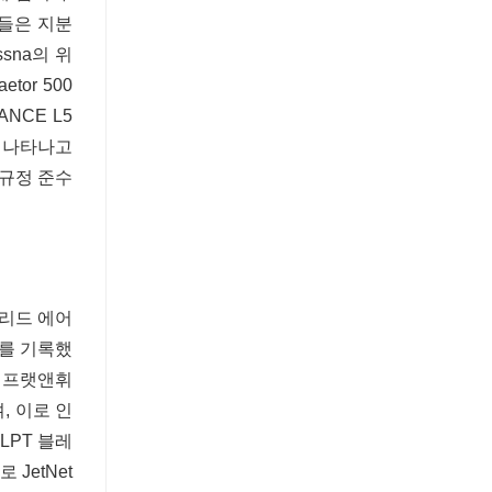
사들은 지분
ssna의 위
tor 500
NCE L5
게 나타나고
 규정 준수
블리드 에어
체를 기록했
. 프랫앤휘
, 이로 인
LPT 블레
JetNet