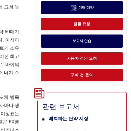
에 그쳐 높
미팅 예약
샘플 요청
약 60대가
다. 아시아
보고서 연습
제트기 소유
 이전 최고
사용자 정의 요청
, 두바이의
 에너지 수
구매 전 문의
반도체 병목
관련 보고서
 사바나 생
한 이정표는
배회하는 탄약 시장
팔콘 6X를
. 비즈니스