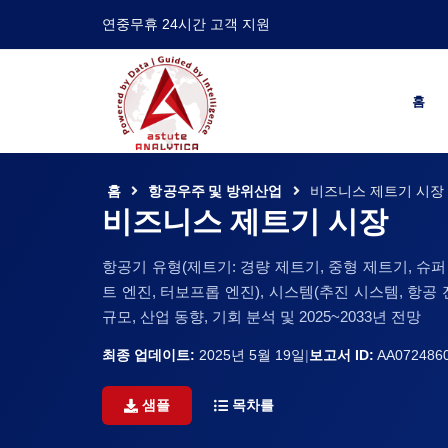
연중무휴 24시간 고객 지원
홈
홈
항공우주 및 방위산업
비즈니스 제트기 시장
비즈니스 제트기 시장
항공기 유형(제트기: 경량 제트기, 중형 제트기, 슈퍼
트 엔진, 터보프롭 엔진), 시스템(추진 시스템, 항공 
규모, 산업 동향, 기회 분석 및 2025~2033년 전망
최종 업데이트:
2025년 5월 19일
|
보고서 ID:
AA072486
샘플
목차를