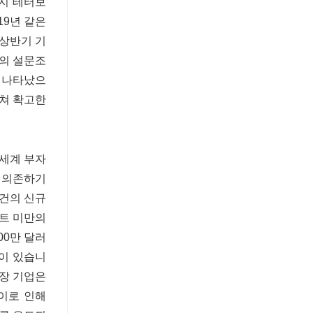
까지 테터보
19년 같은
 상반기 기
k의 설문조
로 나타났으
걸쳐 확고한
 세계 부자
에 의존하기
2건의 신규
피트 미만의
00만 달러
향이 있습니
상장 기업은
 이로 인해