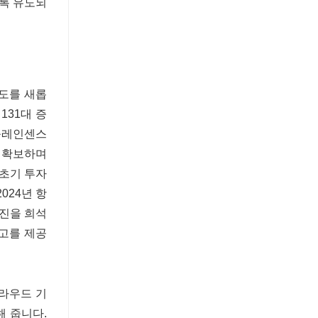
도록 유도되
구도를 새롭
131대 증
 플레인센스
을 확보하며
 초기 투자
024년 항
마진을 희석
고를 제공
클라우드 기
해 줍니다.