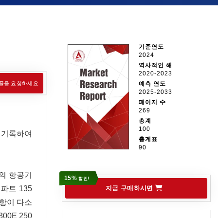
기준연도
2024
역사적인 해
2020-2023
플을 요청하세요
예측 연도
2025-2033
페이지 수
269
총계
100
을 기록하여
총계표
90
사의 항공기
15%
할인!
파트 135
지금 구매하시면
운항이 다소
0E 250