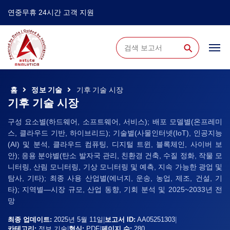
연중무휴 24시간 고객 지원
⚲
홈
정보 기술
기후 기술 시장
기후 기술 시장
구성 요소별(하드웨어, 소프트웨어, 서비스); 배포 모델별(온프레미
스, 클라우드 기반, 하이브리드); 기술별(사물인터넷(IoT), 인공지능
(AI) 및 분석, 클라우드 컴퓨팅, 디지털 트윈, 블록체인, 사이버 보
안); 응용 분야별(탄소 발자국 관리, 친환경 건축, 수질 정화, 작물 모
니터링, 산림 모니터링, 기상 모니터링 및 예측, 지속 가능한 광업 및
탐사, 기타); 최종 사용 산업별(에너지, 운송, 농업, 제조, 건설, 기
타); 지역별—시장 규모, 산업 동향, 기회 분석 및 2025~2033년 전
망
최종 업데이트:
2025년 5월 11일
|
보고서 ID:
AA05251303
|
카테고리:
정보 기술
|
형식:
PDF
|
페이지 수:
280