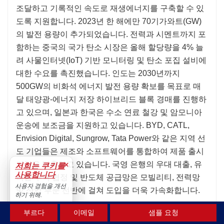
조달하고 기록적인 속도로 재생에너지를 구축할 수 있
도록 지원합니다. 2023년 한 해에만 70기가와트(GW)
의 발전 용량이 추가되었습니다. 전력과 시멘트까지 포
함하는 중국의 국가 탄소 시장은 올해 할당량을 4% 늘
려 사물인터넷(IoT) 기반 모니터링 및 탄소 포집 설비에
대한 수요를 촉진했습니다. 인도는 2030년까지
500GW의 비화석 에너지 발전 용량 확보를 목표로 매
달 태양광-에너지 저장 하이브리드 블록 경매를 진행하
고 있으며, 일본과 한국은 수소 연료 철강 및 암모니아
운송에 보조금을 지원하고 있습니다. BYD, CATL,
Envision Digital, Sungrow, Tata Power와 같은 지역 선
도 기업들은 제조와 소프트웨어를 통합하여 제품 출시
기간을 단축하고 있습니다. 국영 은행의 우대 대출, 유
×
저희는 쿠키를
사용합니다
리한 무역 협정 및 반도체 공급망은 모빌리티, 전력망
사용자 경험을 개선
및 산업 부문 전반에 걸쳐 도입을 더욱 가속화합니다.
하기 위해.
수용하다
부르다
이메일
샘플 요청
기후 기술 시장의 주요 기업