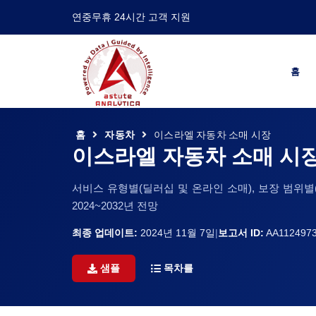
연중무휴 24시간 고객 지원
홈
홈
자동차
이스라엘 자동차 소매 시장
이스라엘 자동차 소매 시
서비스 유형별(딜러십 및 온라인 소매), 보장 범위별(신
2024~2032년 전망
최종 업데이트:
2024년 11월 7일
|
보고서 ID:
AA112497
샘플
목차를