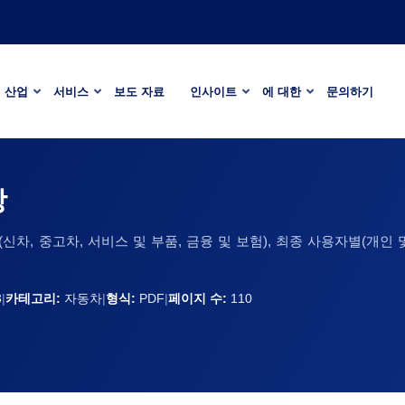
산업
서비스
보도 자료
인사이트
에 대한
문의하기
장
차, 중고차, 서비스 및 부품, 금융 및 보험), 최종 사용자별(개인 및
3
|
카테고리:
자동차
|
형식:
PDF
|
페이지 수:
110