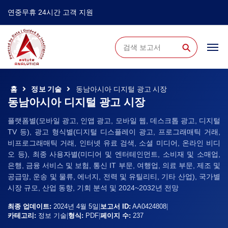
연중무휴 24시간 고객 지원
⚲
홈
정보 기술
동남아시아 디지털 광고 시장
동남아시아 디지털 광고 시장
플랫폼별(모바일 광고, 인앱 광고, 모바일 웹, 데스크톱 광고, 디지털
TV 등), 광고 형식별(디지털 디스플레이 광고, 프로그래매틱 거래,
비프로그래매틱 거래, 인터넷 유료 검색, 소셜 미디어, 온라인 비디
오 등), 최종 사용자별(미디어 및 엔터테인먼트, 소비재 및 소매업,
은행, 금융 서비스 및 보험, 통신 IT 부문, 여행업, 의료 부문, 제조 및
공급망, 운송 및 물류, 에너지, 전력 및 유틸리티, 기타 산업), 국가별
시장 규모, 산업 동향, 기회 분석 및 2024~2032년 전망
최종 업데이트:
2024년 4월 5일
|
보고서 ID:
AA0424808
|
카테고리:
정보 기술
|
형식:
PDF
|
페이지 수:
237