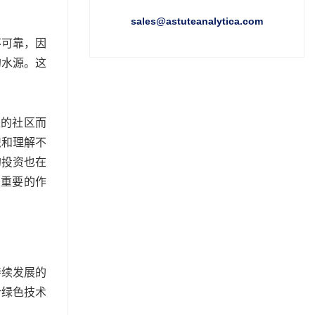
sales@astuteanalytica.com
不可靠，因
的水源。这
区的社区而
识和理解不
的投资也在
关重要的作
持续发展的
合绿色技术