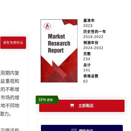
基准年
2023
历史性的一年
2019-2022
索取免费样品
预测年份
2024-2032
页数
234
总计
141
预测期内复
表格总数
日益重视和
62
求的不断增
，市场的增
15%
折扣
各地不同地
立即购买
潜力。
，正使这些