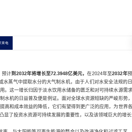
家来电
，预计
到2032年将增长至72.3948亿美元，
在2024年至
2032年
或水蒸气中提取水分的大气制水机，由于人们对水安全法规的
用。这一增长归因于淡水饮用水储备的匮乏和对可持续水源需
制水机的日益普及便是例证。面对全球水资源短缺的严峻形势
提高和成本效益的降低，它们有望得到更广泛的应用，为世界
凸显了投资水资源可持续发展的重要性，以及该领域巨大的增长
效率、与太阳能等可再生能源的整合以及改进净化和过滤工艺