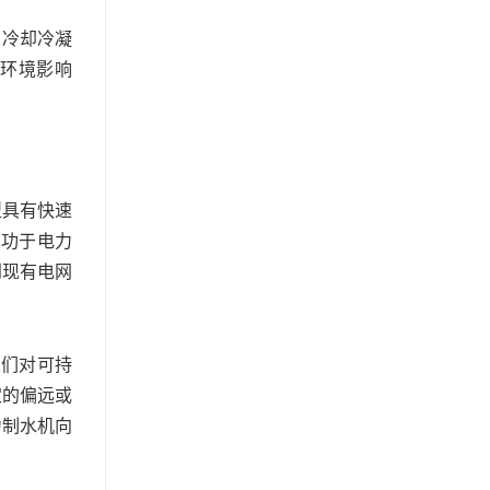
，冷却冷凝
对环境影响
型具有快速
归功于电力
到现有电网
人们对可持
定的偏远或
力制水机向