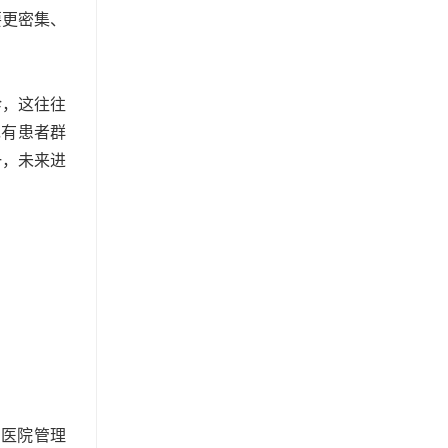
要更密集、
诊，这往往
现有患者群
一，未来进
和医院管理