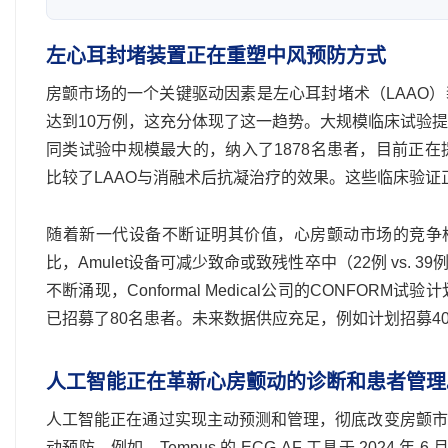
左心耳封堵装置正在重塑中风预防方式
房颤市场的一个关键驱动因素是左心耳封堵术（LAAO）
达到10万例，这充分体现了这一趋势。大规模临床试验提供
同类试验中规模最大的，纳入了1878名患者，目前正在提
比较了LAAO与消融术后抗凝治疗的效果。这些临床验证
随着新一代设备不断证明其价值，心房颤动市场的竞争格局也日
比，Amulet设备可减少致命或致残性卒中（22例 vs. 
不断涌现，Conformal Medical公司的CONFORM
已招募了80名患者。未来数据供应充足，例如计划招募400
人工智能正在革新心房颤动的诊断和患者管理
人工智能正在通过实现主动预测和管理，彻底改变房颤市
动预防。例如，Tempus 的 ECG-AF 工具于 2024 