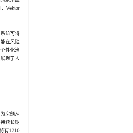
ektor
测系统可将
智能在风险
现个性化治
分展现了人
因为房颤从
要持续长期
有1210