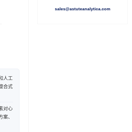
sales@astuteanalytica.com
和人工
整合式
素对心
方案、