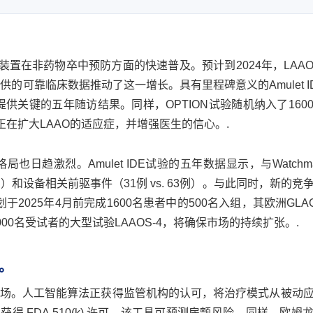
装置在非药物卒中预防方面的快速普及。预计到2024年，LAA
的可靠临床数据推动了这一增长。具有里程碑意义的Amulet I
供关键的五年随访结果。同样，OPTION试验随机纳入了160
正在扩大LAAO的适应症，并增强医生的信心。.
趋激烈。Amulet IDE试验的五年数据显示，与Watchm
39例）和设备相关前驱事件（31例 vs. 63例）。与此同时，新的
试验计划于2025年4月前完成1600名患者中的500名入组，其欧洲GL
0名受试者的大型试验LAAOS-4，将确保市场的持续扩张。.
。
场。人工智能算法正获得监管机构的认可，将治疗模式从被动
年 6 月获得 FDA 510(k) 许可，该工具可预测房颤风险。同样，欧