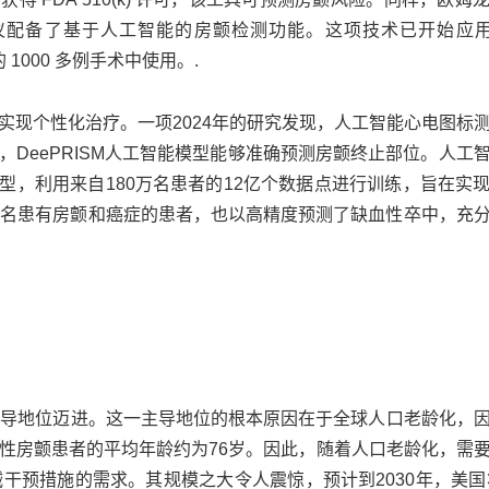
该监测仪配备了基于人工智能的房颤检测功能。这项技术已开始应用，V
的 1000 多例手术中使用。.
实现个性化治疗。一项2024年的研究发现，人工智能心电图标
明，DeePRISM人工智能模型能够准确预测房颤终止部位。人工
模型，利用来自180万名患者的12亿个数据点进行训练，旨在实
388名患有房颤和癌症的患者，也以高精度预测了缺血性卒中，充
的主导地位迈进。这一主导地位的根本原因在于全球人口老龄化，
性房颤患者的平均年龄约为76岁。因此，随着人口老龄化，需
预措施的需求。其规模之大令人震惊，预计到2030年，美国将