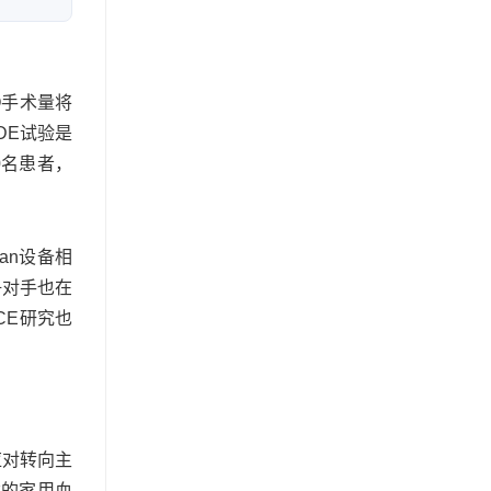
O手术量将
DE试验是
0名患者，
an设备相
竞争对手也在
ACE研究也
应对转向主
姆龙的家用血