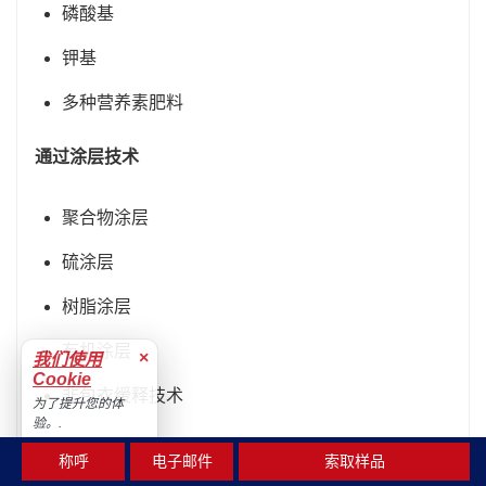
磷酸基
钾基
多种营养素肥料
通过涂层技术
聚合物涂层
硫涂层
树脂涂层
有机涂层
×
我们使用
Cookie
非包衣缓释技术
为了提升您的体
验。.
按作物类型
接受
称呼
电子邮件
索取样品