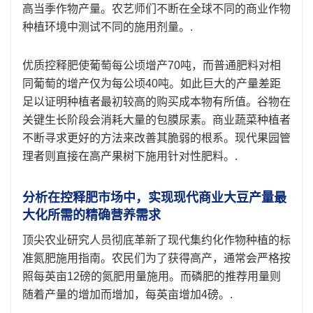
高当季作物产量。农艺师们不断在全球不同的商业作物
种植环境中测试不同的施用剂量。.
优质控释肥使葡萄每公顷增产70吨，而普通肥料对相
同葡萄的增产仅为每公顷40吨。如此巨大的产量差距
足以证明种植者最初较高的购买成本物有所值。谷物在
关键生长阶段会消耗大量的包膜尿素。商业蔬菜种植者
不断寻求更好的方法来改善其脆弱的根系。现代果园管
理者则直接在高产果树下施用针对性肥料。.
分析在控释肥市场中，实现现代商业大豆产量最
大化所需的精确营养需求
顶尖农业研究人员彻底革新了现代集约化作物种植的标
准氮肥施用指南。农民们为了获得高产，通常会严格按
照每英亩12磅的氮肥用量施用。而磷肥的推荐用量则
随着产量的增加而增加，每英亩增加4磅。.