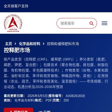
全天候客户支持
⚲
主页
化学品和材料
控释和缓释肥料市场
控释肥市场
按产品类型（控释肥 (CRF)、缓释肥 (SRF)）；养分类型（氮肥、
磷肥、钾肥、复合肥）；包膜技术（聚合物包膜、硫包膜、树脂包
膜、有机物包膜、非包膜缓释技术）；作物类型（谷物、水果和蔬
菜、油籽和豆类、草坪和观赏植物、种植园作物、其他）；应用领
域（农业、园艺、草坪和景观美化、温室栽培）——市场规模、行
业动态、机遇分析及2026-2036年预测
最后更新日期：
2026年6月5日
|
报告编号：
AA06261818
|
类别：
化学品与材料
|
格式：
PDF
|
页数：
250