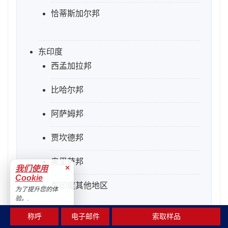
恰蒂斯加尔邦
东印度
西孟加拉邦
比哈尔邦
阿萨姆邦
贾坎德邦
奥里萨邦
×
我们使用
Cookie
东印度其他地区
为了提升您的体
验。.
接受
称呼
电子邮件
索取样品