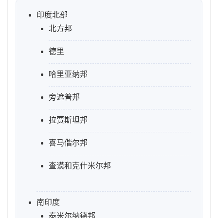
印度北部
北方邦
德里
哈里亚纳邦
旁遮普邦
拉贾斯坦邦
喜马偕尔邦
查谟和克什米尔邦
南印度
泰米尔纳德邦