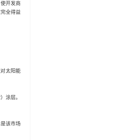
可使开发商
这完全得益
，对太阳能
2）涂层。
本是该市场