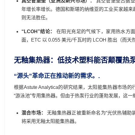
真空管堡垒（亚洲及新兴市场）：
真空管堡垒占据亚
年增长率增长。德国和斯堪的纳维亚的工业买家越来越
则无法胜任。
“LCOH”结论：
在阳光充足的气候下，家用热水方面，FP
面，ETC 以 0.055 美元/千瓦时的 LCOH 胜出（而天
无釉集热器：低技术塑料能否颠覆热
“源头”革命正在推动新的需求。.
根据Astute Analytica的研究结果，太阳能集热
“游泳池”专用集热器。但由于热泵行业的蓬勃发展，这一
混合市场：
无釉集热器正被重新命名为“光伏热辅助装置
将采用无釉太阳能集热器。