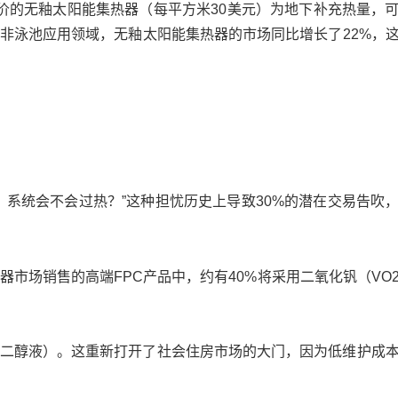
廉价的无釉太阳能集热器（每平方米30美元）为地下补充热量，
在非泳池应用领域，无釉太阳能集热器的市场同比增长了22%，
？
，系统会不会过热？”这种担忧历史上导致30%的潜在交易告吹
热器市场销售的高端FPC产品中，约有40%将采用二氧化钒（VO
乙二醇液）。这重新打开了社会住房市场的大门，因为低维护成