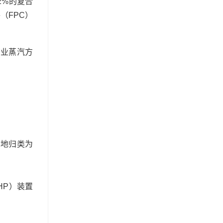
2%的复合
（FPC）
工业蒸汽方
单地归类为
HP）装置