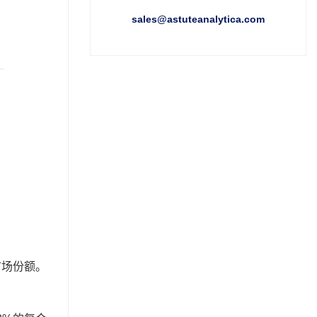
sales@astuteanalytica.com
。
市场份额。