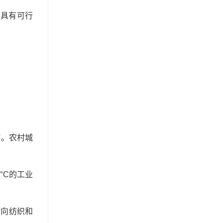
也具有可行
缩。农村城
°C的工业
转向纺织和