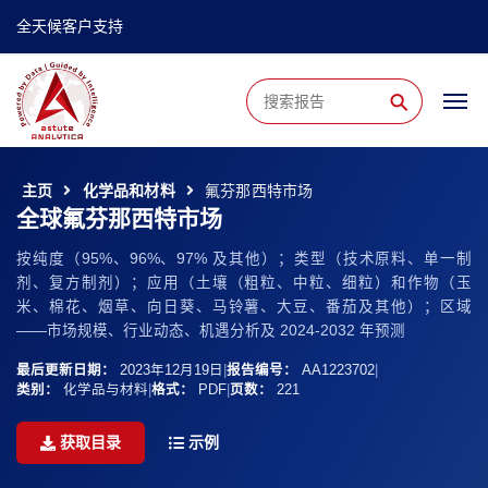
全天候客户支持
⚲
主页
化学品和材料
氟芬那西特市场
全球氟芬那西特市场
按纯度（95%、96%、97% 及其他）；类型（技术原料、单一制
剂、复方制剂）；应用（土壤（粗粒、中粒、细粒）和作物（玉
米、棉花、烟草、向日葵、马铃薯、大豆、番茄及其他）；区域
——市场规模、行业动态、机遇分析及 2024-2032 年预测
最后更新日期：
2023年12月19日
|
报告编号：
AA1223702
|
类别：
化学品与材料
|
格式：
PDF
|
页数：
221
获取目录
示例