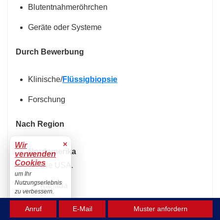
Blutentnahmeröhrchen
Geräte oder Systeme
Durch Bewerbung
Klinische/
Flüssigbiopsie
Forschung
Nach Region
×
Wir
Nordamerika
verwenden
Cookies
Die USA.
um Ihr
Nutzungserlebnis
Kanada
zu verbessern.
Mexiko
Akzeptieren
Anruf
E-Mail
Muster anfordern