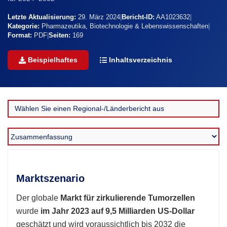
Letzte Aktualisierung:
29. März 2024
|
Bericht-ID:
AA1023632
|
Kategorie:
Pharmazeutika, Biotechnologie & Lebenswissenschaften
|
Format:
PDF
|
Seiten:
169
Beispielhaftes
Inhaltsverzeichnis
Marktszenario
Der globale
Markt für zirkulierende Tumorzellen
wurde
im Jahr 2023 auf 9,5 Milliarden US-Dollar
geschätzt und wird voraussichtlich bis 2032 die