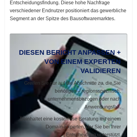
Entscheidungsfindung. Diese hohe Nachfrage
verschiedener Endnutzer positioniert das gewerbliche
Segment an der Spitze des Bausoftwaremarktes.
DIESEN BERICHT ANPASSEN +
VON EINEM EXPERTEN
VALIDIEREN
Greifen Sie nur auf die Abschnitte zu, die Sie
benötigen – regionsspezifisch,
unternehmensbezogen oder nach
Anwendungsfall.
Beinhaltet eine kostenlose Beratung mit einem
Domain-Experten, der Sie bei Ihrer
Entscheidung unterstützt.