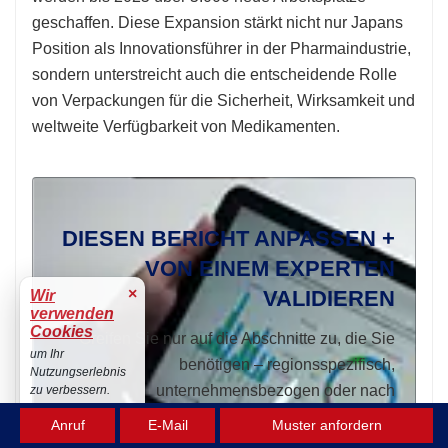
geschaffen. Diese Expansion stärkt nicht nur Japans
Position als Innovationsführer in der Pharmaindustrie,
sondern unterstreicht auch die entscheidende Rolle
von Verpackungen für die Sicherheit, Wirksamkeit und
weltweite Verfügbarkeit von Medikamenten.
DIESEN BERICHT ANPASSEN +
VON EINEM EXPERTEN
×
VALIDIEREN
Wir
verwenden
Cookies
Greifen Sie nur auf die Abschnitte zu, die Sie
um Ihr
benötigen – regionsspezifisch,
Nutzungserlebnis
unternehmensbezogen oder nach
zu verbessern.
Anwendungsfall.
Akzeptieren
Anruf
E-Mail
Muster anfordern