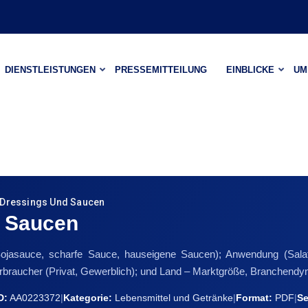
DIENSTLEISTUNGEN
PRESSEMITTEILUNG
EINBLICKE
UM
 Dressings Und Saucen
d Saucen
ojasauce, scharfe Sauce, hauseigene Saucen); Anwendung (Sala
ndverbraucher (Privat, Gewerblich); und Land – Marktgröße, Branche
D:
AA0223372
|
Kategorie:
Lebensmittel und Getränke
|
Format:
PDF
|
Se